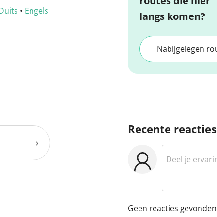
routes die hier
Duits
•
Engels
langs komen?
Nabijgelegen ro
Recente reacties
Geen reacties gevonden