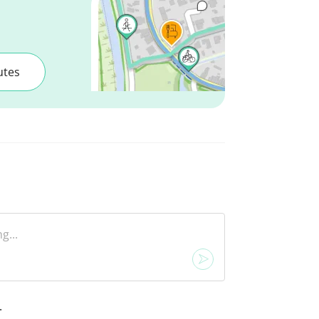
utes
.