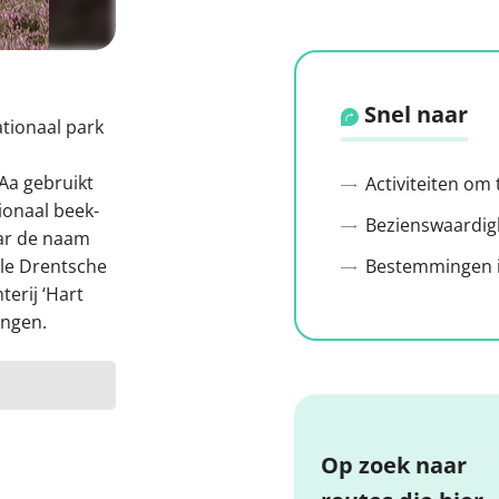
Snel naar
ationaal park
Aa gebruikt
Activiteiten om
ionaal beek-
Bezienswaardig
ar de naam
Bestemmingen i
ele Drentsche
erij ‘Hart
ingen.
Op zoek naar