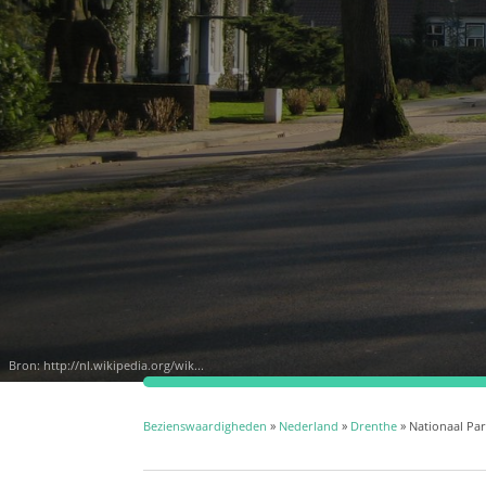
Bron:
http://nl.wikipedia.org/wik...
Bezienswaardigheden
»
Nederland
»
Drenthe
» Nationaal Pa