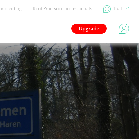
ondleiding
RouteYou voor professionals
Taal
Upgrade