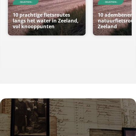
- SELECTION -
- SELECTION -
10 prachtige fietsroutes
10 adembenem
langs het water in Zeeland,
natuurfietsrout
vol knooppunten
Zeeland