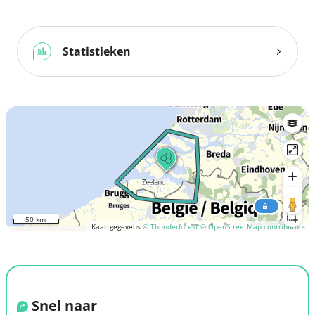
Statistieken
50 km
Kaartgegevens
© Thunderforest
© OpenStreetMap contributors
Snel naar