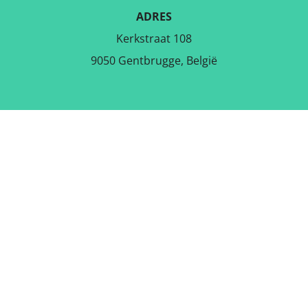
ADRES
Kerkstraat 108
9050 Gentbrugge, België
DOWNLOAD DE GRATIS APP
VOLG ONS