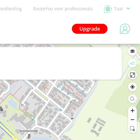
ondleiding
RouteYou voor professionals
Taal
Upgrade