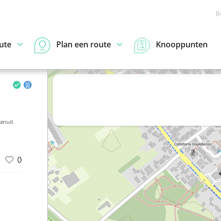
R
ute
Plan een route
Knooppunten
anuit
0