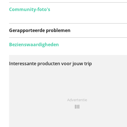
Community-foto's
Gerapporteerde problemen
Bezienswaardigheden
Er zijn nog geen
problemen op deze
Interessante producten voor jouw trip
route gerapporteerd.
Iets opgevallen op deze route?
Probleem toevoegen
Advertentie