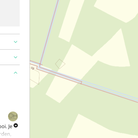
oi. Je
rden,