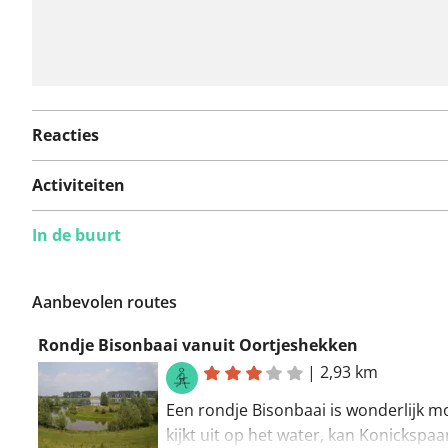
Reacties
Activiteiten
In de buurt
Aanbevolen routes
Rondje Bisonbaai vanuit Oortjeshekken
|
2,93 km
Een rondje Bisonbaai is wonderlijk mo
kijkt uit op het water, kan Konickspaa