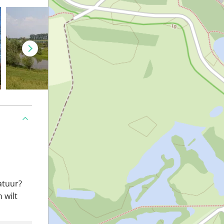
atuur?
 wilt