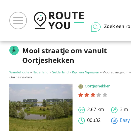
Zoek een ro
Mooi straatje om vanuit
Oortjeshekken
Wandelroute
»
Nederland
»
Gelderland
»
Rijk van Nijmegen
» Mooi straatje om v
Oortjeshekken
Oortjeshekken
2,67 km
3 m
00u32
Easy