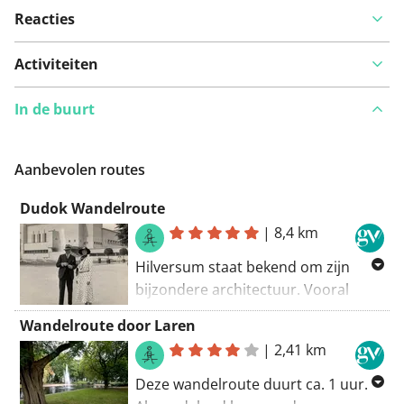
Reacties
Bekijk op kaart
Activiteiten
In de buurt
Iets opgevallen op deze route?
Probleem toevoegen
Aanbevolen routes
Dudok Wandelroute
|
8,4 km
Hilversum staat bekend om zijn
bijzondere architectuur. Vooral
door het levenswerk van de
Wandelroute door Laren
beroemde architect en
|
2,41 km
stedenbouwkundige Willem Dudok.
Nergens ter wereld heeft hij meer
Deze wandelroute duurt ca. 1 uur.
gebouwd dan in deze stad. Zijn