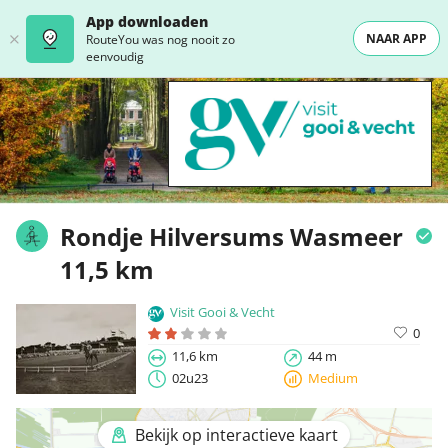
App downloaden
NAAR APP
RouteYou was nog nooit zo
eenvoudig
Rondje Hilversums Wasmeer
11,5 km
Visit Gooi & Vecht
0
11,6 km
44 m
02u23
Medium
Bekijk op interactieve kaart