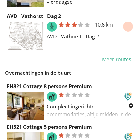
vierdaagse
oversteek van Eemhof naar
Bunschoten
AVD - Vathorst - Dag 2
|
10,6 km
AVD - Vathorst - Dag 2
Meer routes...
Overnachtingen in de buurt
EH821 Cottage 8 persons Premium
Compleet ingerichte
accommodaties, altijd midden in de
natuur Gratis onbeperkt toegang
EH521 Cottage 5 persons Premium
tot het subtropisch zwemparadijs
Aqua Mundo Gratis entertainment