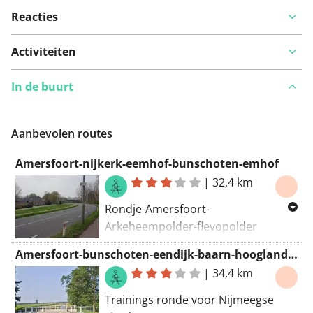
Reacties
Activiteiten
In de buurt
Aanbevolen routes
Amersfoort-nijkerk-eemhof-bunschoten-emhof
|
32,4 km
Rondje-Amersfoort-
Arkeheempolder-flevopolder
(eemhof)-bootoversteek naar
Amersfoort-bunschoten-eendijk-baarn-hoogland-amersfoort (35km)
Bunschoten-en terug naar
|
34,4 km
Amersfoort.
Trainings ronde voor Nijmeegse
Alleen in de zomer te doen vanwege