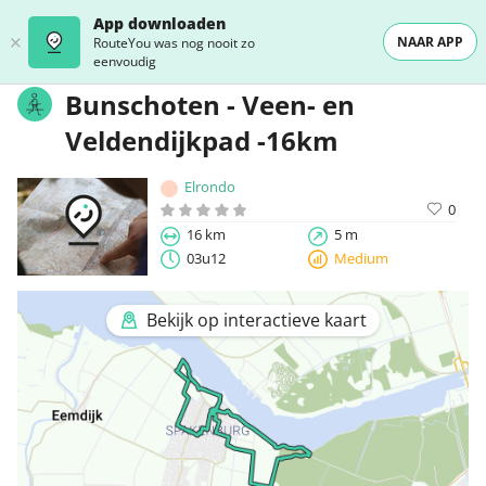
App downloaden
NAAR APP
RouteYou was nog nooit zo
eenvoudig
Bunschoten - Veen- en
Veldendijkpad -16km
Elrondo
0
16 km
5 m
03u12
Medium
Bekijk op interactieve kaart