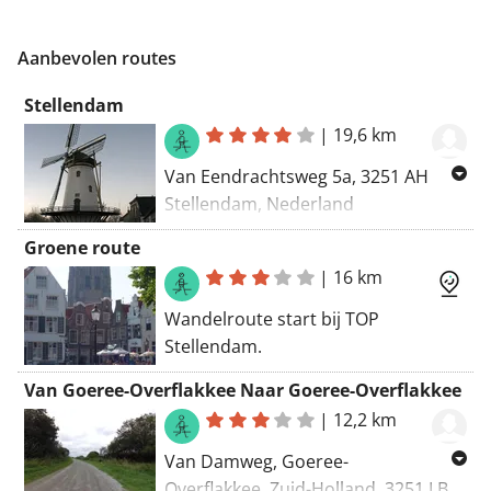
Aanbevolen routes
Stellendam
|
19,6 km
Van Eendrachtsweg 5a, 3251 AH
Stellendam, Nederland
Naar Voorstraat 1, 3251 BB
Groene route
Stellendam, Nederland
|
16 km
Routering Wandelen - knooppunten
Wandelroute start bij TOP
Stellendam.
Van Goeree-Overflakkee Naar Goeree-Overflakkee
|
12,2 km
Van Damweg, Goeree-
Overflakkee, Zuid-Holland, 3251 LB,