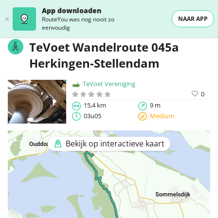
App downloaden
NAAR APP
RouteYou was nog nooit zo
eenvoudig
TeVoet Wandelroute 045a
Herkingen-Stellendam
TeVoet Vereniging
0
15,4 km
9 m
03u05
Medium
Bekijk op interactieve kaart