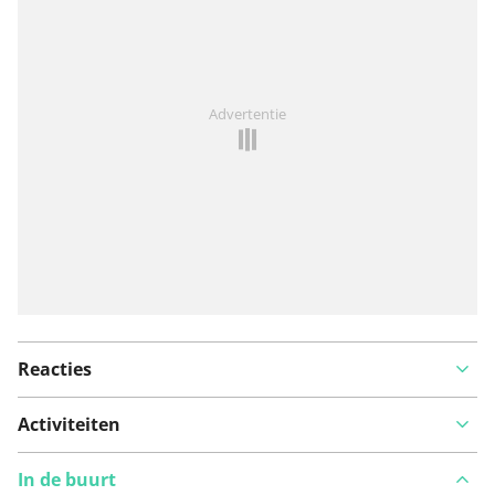
Iets opgevallen op deze route?
Probleem toevoegen
Advertentie
Reacties
Activiteiten
In de buurt