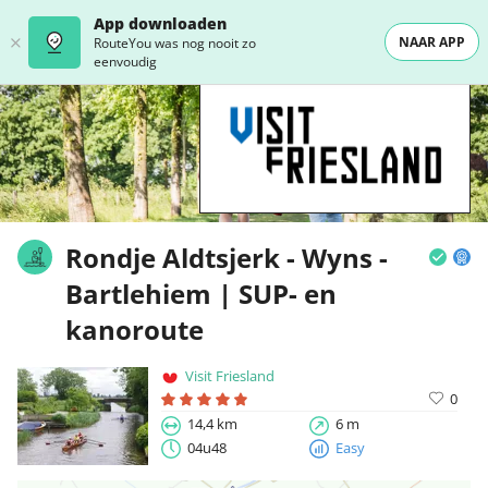
App downloaden
NAAR APP
RouteYou was nog nooit zo
eenvoudig
Rondje Aldtsjerk - Wyns -
Bartlehiem | SUP- en
kanoroute
Visit Friesland
0
14,4 km
6 m
04u48
Easy