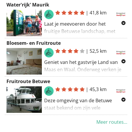
Water'rijk' Maurik
|
41,8 km
Laat je meevoeren door het
fruitige Betuwse landschap, met
prachtige bloesems in de lente en
Bloesem- en Fruitroute
heerlijk vers fruit in de (na)zomer.
|
52,5 km
Geniet van het gastvrije Land van
Maas en Waal. Onderweg verken je
het unieke rivierenlandschap en
Fruitroute Betuwe
kom je langs talrijke
|
45,3 km
fruitboomgaarden en fruitstalletjes
die Rivierenland rijk is.
Deze omgeving van de Betuwe
staat bekend om zijn vele
fruitbomen. Fiets door het
Meer routes...
platteland en geniet van de bloesem
in het voorjaar en het verse fruit in