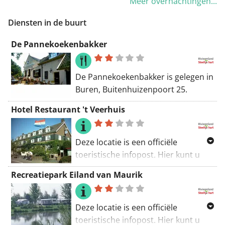
Meer overnachtingen...
2013 was de camping
Diensten in de buurt
"Camperplaats van het jaar" en in
2014 hebben we de tweede plaats
De Pannekoekenbakker
behaald (publieksprijs NKC).
De Pannekoekenbakker is gelegen in
Buren, Buitenhuizenpoort 25.
Hotel Restaurant 't Veerhuis
Deze locatie is een officiële
toeristische infopost. Hier kunt u
terecht voor diverse toeristische
Recreatiepark Eiland van Maurik
informatie: Wamel, Veerweg 2.
http://www.hotelveerhuis.nl/
Deze locatie is een officiële
toeristische infopost. Hier kunt u