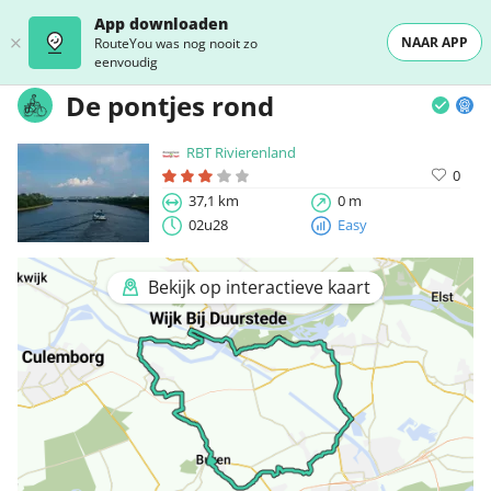
App downloaden
NAAR APP
RouteYou was nog nooit zo
eenvoudig
De pontjes rond
RBT Rivierenland
0
37,1 km
0 m
02u28
Easy
Bekijk op interactieve kaart