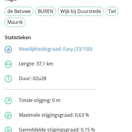
de Betuwe
BUREN
Wijk bij Duurstede
Tiel
Maurik
Statistieken
Moeilijkheidsgraad:
Easy (33/100)
Lengte:
37,1 km
Duur:
02u28
Totale stijging:
0 m
Maximale stijgingsgraad:
0,63 %
Gemiddelde stijgingsgraad:
0,15 %