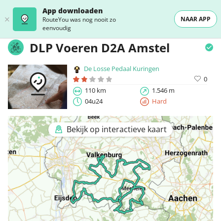
App downloaden
NAAR APP
RouteYou was nog nooit zo
eenvoudig
DLP Voeren D2A Amstel
De Losse Pedaal Kuringen
0
110 km
1.546 m
04u24
Hard
Bekijk op interactieve kaart