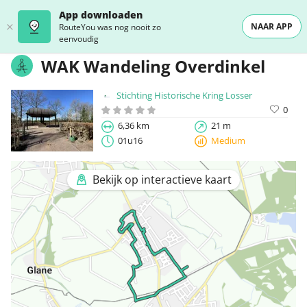
App downloaden
NAAR APP
RouteYou was nog nooit zo
eenvoudig
WAK Wandeling Overdinkel
Stichting Historische Kring Losser
0
6,36 km
21 m
01u16
Medium
Bekijk op interactieve kaart