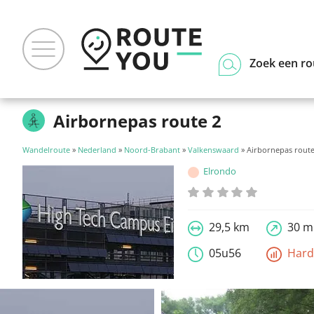
Zoek een ro
Airbornepas route 2
Wandelroute
»
Nederland
»
Noord-Brabant
»
Valkenswaard
» Airbornepas route
Elrondo
29,5 km
30 m
05u56
Har