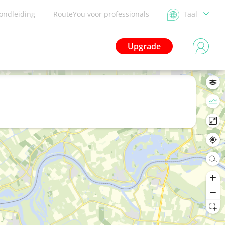
ondleiding
RouteYou voor professionals
Taal
Upgrade