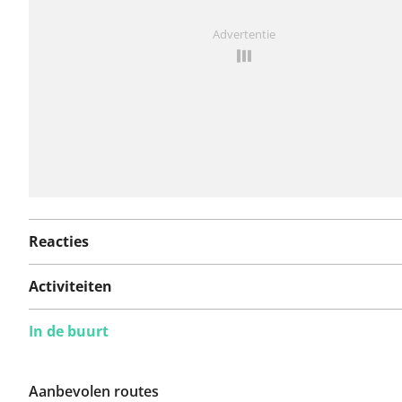
Iets opgevallen op deze route?
Probleem toevoegen
Advertentie
Reacties
Activiteiten
In de buurt
Aanbevolen routes