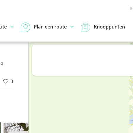
R
ute
Plan een route
Knooppunten
 2
0
d