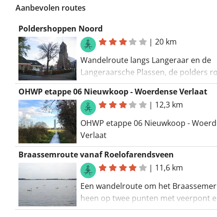
Aanbevolen routes
Poldershoppen Noord
|
20 km
Wandelroute langs Langeraar en de
Langeraarsche Plassen, de polders r
Leimuiden en Rijnsaterwoude.
OHWP etappe 06 Nieuwkoop - Woerdense Verlaat
|
12,3 km
OHWP etappe 06 Nieuwkoop - Woerd
Verlaat
Braassemroute vanaf Roelofarendsveen
|
11,6 km
Een wandelroute om het Braasseme
heen op twee punten met veerpont 
korte oversteek.