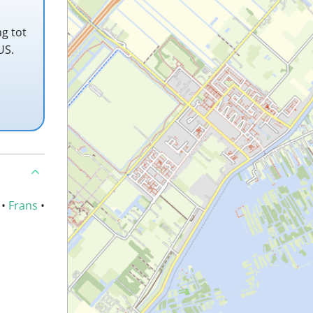
ng tot
US.
•
Frans
•