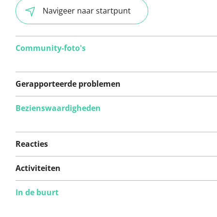
Navigeer naar startpunt
Community-foto's
Gerapporteerde problemen
Bezienswaardigheden
Er zijn nog geen
problemen op deze
Reacties
route gerapporteerd.
Activiteiten
In de buurt
Iets opgevallen op deze route?
Probleem toevoegen