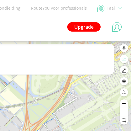
ondleiding
RouteYou voor professionals
Taal
Upgrade