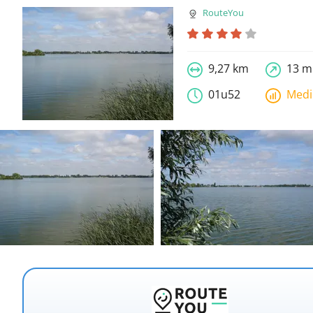
RouteYou
9,27 km
13 m
01u52
Med