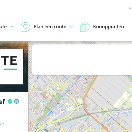
R
ute
Plan een route
Knooppunten
af
p
»