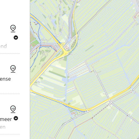
ond
ense
rmeer
een