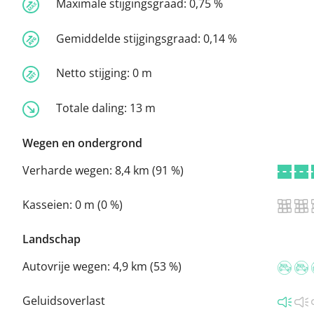
Maximale stijgingsgraad:
0,75 %
Gemiddelde stijgingsgraad:
0,14 %
Netto stijging:
0 m
Totale daling:
13 m
Wegen en ondergrond
Verharde wegen:
8,4 km (91 %)
Kasseien:
0 m (0 %)
Landschap
Autovrije wegen:
4,9 km (53 %)
Geluidsoverlast