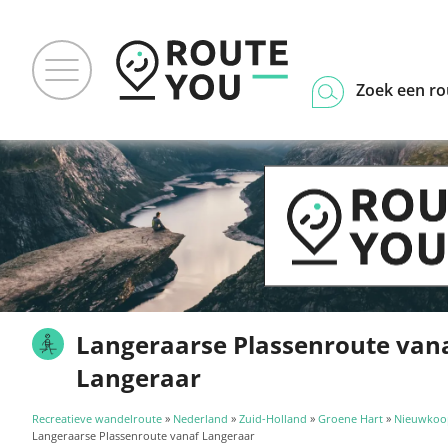
Zoek een ro
Langeraarse Plassenroute van
Langeraar
Recreatieve wandelroute
»
Nederland
»
Zuid-Holland
»
Groene Hart
»
Nieuwkoo
Langeraarse Plassenroute vanaf Langeraar