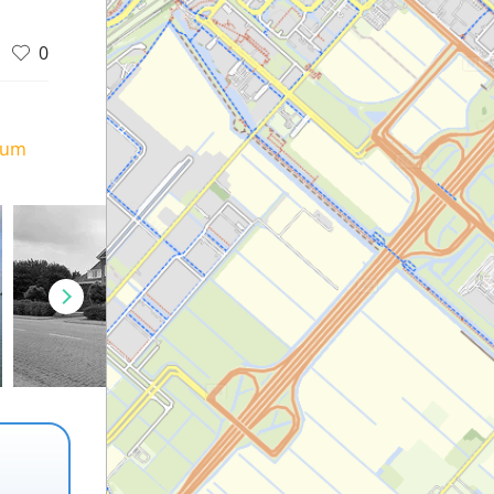
0
ium