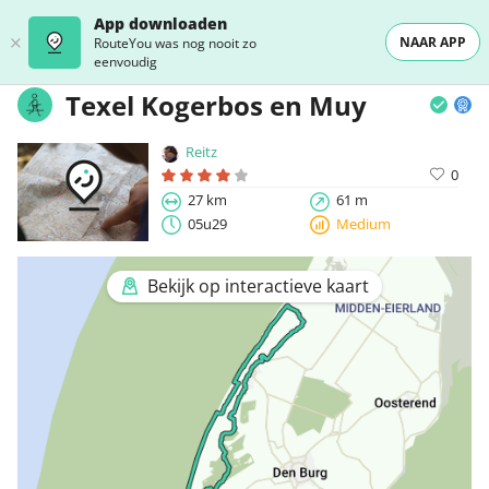
App downloaden
NAAR APP
RouteYou was nog nooit zo
eenvoudig
Texel Kogerbos en Muy
Reitz
0
27 km
61 m
05u29
Medium
Bekijk op interactieve kaart