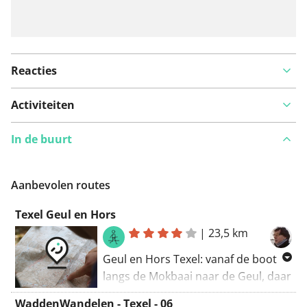
Reacties
Activiteiten
In de buurt
Aanbevolen routes
Texel Geul en Hors
|
23,5 km
Geul en Hors Texel: vanaf de boot
langs de Mokbaai naar de Geul, daar
door de duinen via het Vlak naar
WaddenWandelen - Texel - 06