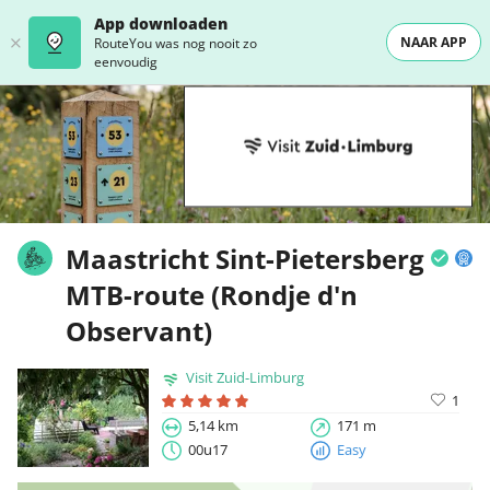
App downloaden
NAAR APP
RouteYou was nog nooit zo
eenvoudig
Maastricht Sint-Pietersberg
MTB-route (Rondje d'n
Observant)
Visit Zuid-Limburg
1
5,14 km
171 m
00u17
Easy