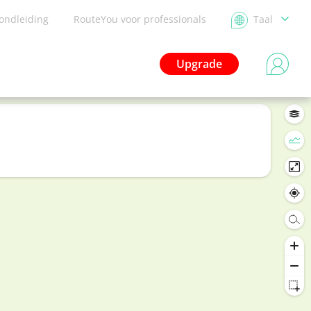
ondleiding
RouteYou voor professionals
Taal
Upgrade