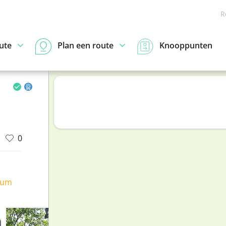
R
ute
Plan een route
Knooppunten
0
ium