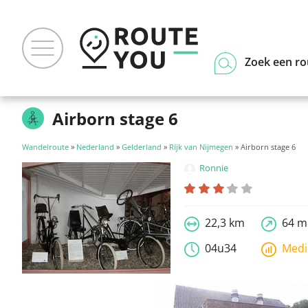
Zoek een ro
Airborn stage 6
Wandelroute
»
Nederland
»
Gelderland
»
Rijk van Nijmegen
» Airborn stage 6
Ronnie
22,3 km
64 m
04u34
Med