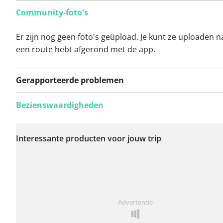
Community-foto's
Er zijn nog geen foto's geüpload. Je kunt ze uploaden n
een route hebt afgerond met de app.
Gerapporteerde problemen
Bezienswaardigheden
Er zijn nog geen
problemen op deze
Interessante producten voor jouw trip
route gerapporteerd.
Iets opgevallen op deze route?
Probleem toevoegen
Advertentie