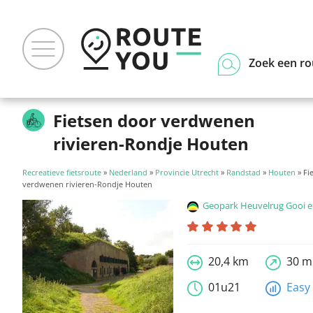
Zoek een ro
Fietsen door verdwenen
rivieren-Rondje Houten
Recreatieve fietsroute
»
Nederland
»
Provincie Utrecht
»
Randstad
»
Houten
» Fi
verdwenen rivieren-Rondje Houten
Geopark Heuvelrug Gooi en
20,4 km
30 m
01u21
Easy