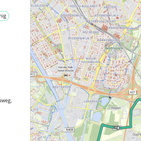
mig
uweg,