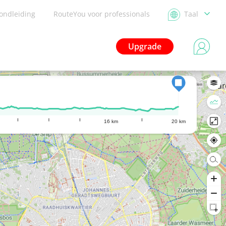
ondleiding
RouteYou voor professionals
Taal
Upgrade
16 km
20 km