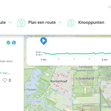
R
ute
Plan een route
Knooppunten
6 m
-2 m
0 km
8 km
etsen door
 Vecht
0