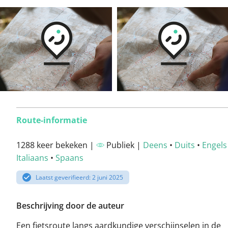
Route-informatie
1288 keer bekeken |
Publiek |
Deens
•
Duits
•
Engels
Italiaans
•
Spaans
Laatst geverifieerd: 2 juni 2025
Beschrijving door de auteur
Een fietsroute langs aardkundige verschijnselen in de