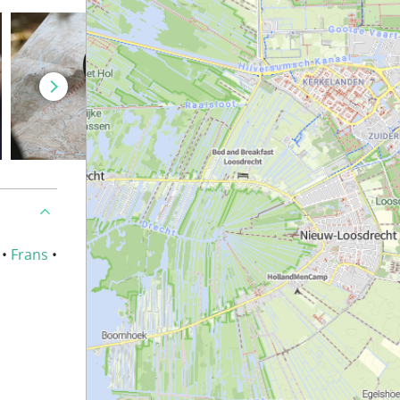
•
Frans
•