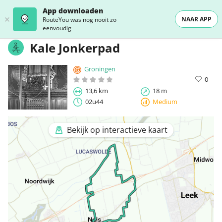
App downloaden
NAAR APP
RouteYou was nog nooit zo
eenvoudig
Kale Jonkerpad
Groningen
0
13,6 km
18 m
02u44
Medium
Bekijk op interactieve kaart