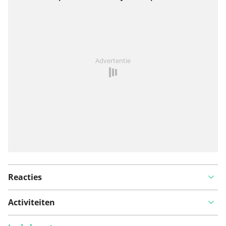
Bekijk op kaart
Iets opgevallen op deze route?
Probleem toevoegen
Advertentie
Reacties
Activiteiten