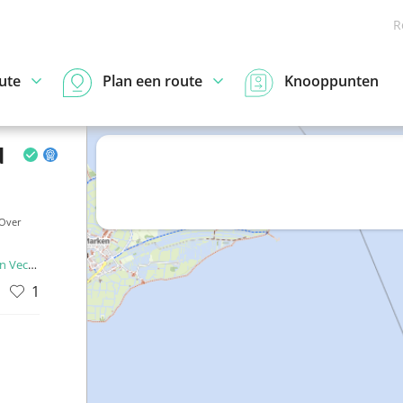
R
ute
Plan een route
Knooppunten
d
Over
 Vecht
1