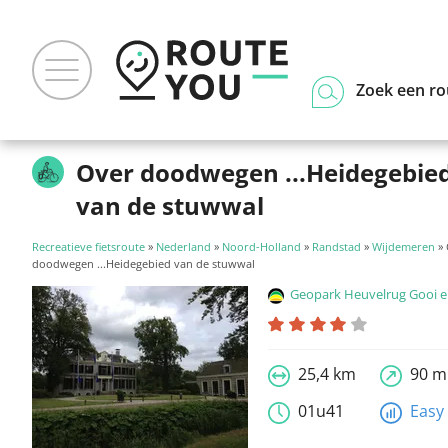
Zoek een ro
Over doodwegen ...Heidegebie
van de stuwwal
Recreatieve fietsroute
»
Nederland
»
Noord-Holland
»
Randstad
»
Wijdemeren
» 
doodwegen ...Heidegebied van de stuwwal
Geopark Heuvelrug Gooi en
25,4 km
90 m
01u41
Easy