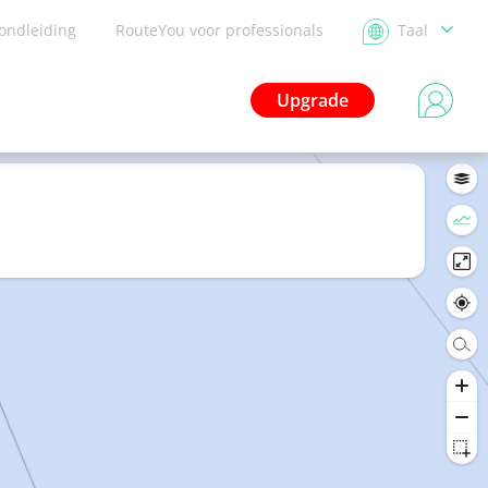
ondleiding
RouteYou voor professionals
Taal
Upgrade