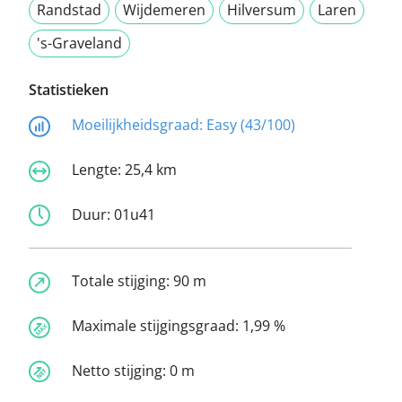
Randstad
Wijdemeren
Hilversum
Laren
's-Graveland
Statistieken
Moeilijkheidsgraad:
Easy (43/100)
Lengte:
25,4 km
Duur:
01u41
Totale stijging:
90 m
Maximale stijgingsgraad:
1,99 %
Netto stijging:
0 m