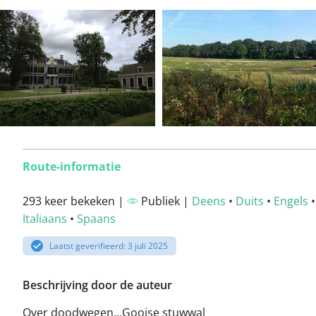
Route-informatie
293 keer bekeken |
Publiek |
Deens
•
Duits
•
Engels
Italiaans
•
Spaans
Laatst geverifieerd: 3 juli 2025
Beschrijving door de auteur
Over doodwegen...Gooise stuwwal