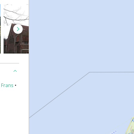
•
Frans
•