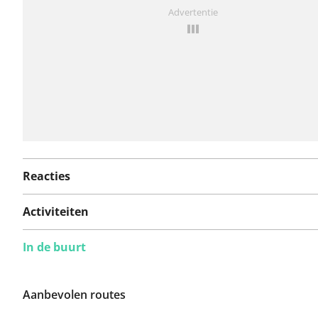
Iets opgevallen op deze route?
Probleem toevoegen
Advertentie
Reacties
Activiteiten
In de buurt
Aanbevolen routes