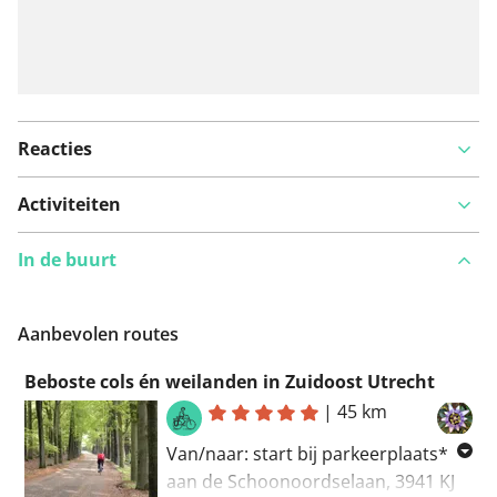
Reacties
Activiteiten
In de buurt
Aanbevolen routes
Beboste cols én weilanden in Zuidoost Utrecht
|
45 km
Van/naar: start bij parkeerplaats*
aan de Schoonoordselaan, 3941 KJ