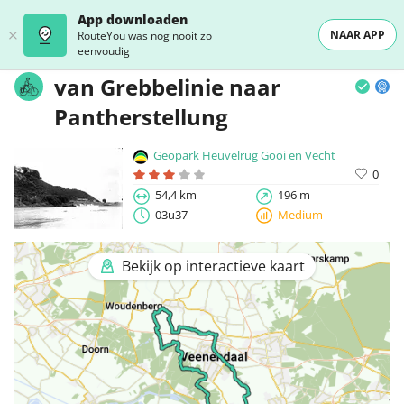
App downloaden
NAAR APP
RouteYou was nog nooit zo
eenvoudig
van Grebbelinie naar
Pantherstellung
Geopark Heuvelrug Gooi en Vecht
0
54,4 km
196 m
03u37
Medium
Bekijk op interactieve kaart