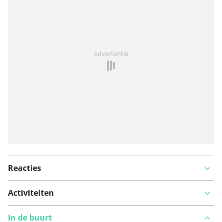
Iets opgevallen op deze route?
Probleem toevoegen
Advertentie
Reacties
Activiteiten
In de buurt