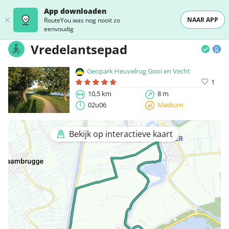
App downloaden
NAAR APP
RouteYou was nog nooit zo
eenvoudig
Vredelantsepad
Geopark Heuvelrug Gooi en Vecht
1
10,5 km
8 m
02u06
Medium
Bekijk op interactieve kaart