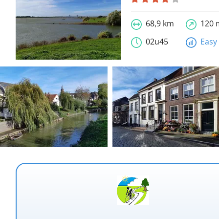
68,9 km
120 
02u45
Easy