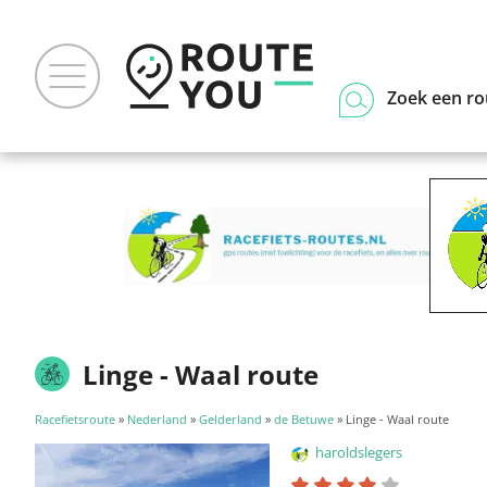
Zoek een ro
Linge - Waal route
Racefietsroute
»
Nederland
»
Gelderland
»
de Betuwe
» Linge - Waal route
haroldslegers