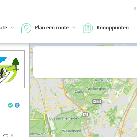
R
ute
Plan een route
Knooppunten
0