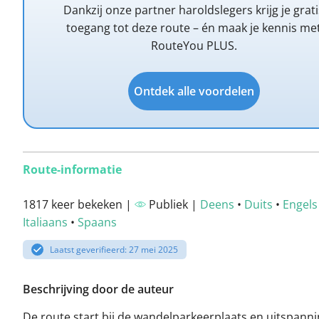
Dankzij onze partner haroldslegers krijg je grati
toegang tot deze route – én maak je kennis me
RouteYou PLUS.
Ontdek alle voordelen
Route-informatie
1817 keer bekeken |
Publiek |
Deens
•
Duits
•
Engels
Italiaans
•
Spaans
Laatst geverifieerd: 27 mei 2025
Beschrijving door de auteur
De route start bij de wandelparkeerplaats en uitspann