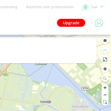
ondleiding
RouteYou voor professionals
Taal
Upgrade