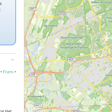
s
t
•
Frans
•
ing Het