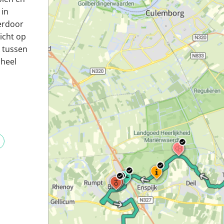
 in
derdoor
icht op
 tussen
 heel