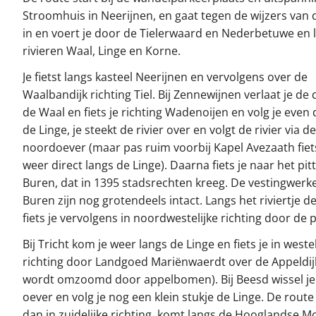
Stroomhuis in Neerijnen, en gaat tegen de wijzers van 
in en voert je door de Tielerwaard en Nederbetuwe en 
rivieren Waal, Linge en Korne.
Je fietst langs kasteel Neerijnen en vervolgens over de
Waalbandijk richting Tiel. Bij Zennewijnen verlaat je de d
de Waal en fiets je richting Wadenoijen en volg je even d
de Linge, je steekt de rivier over en volgt de rivier via de
noordoever (maar pas ruim voorbij Kapel Avezaath fiets
weer direct langs de Linge). Daarna fiets je naar het pit
Buren, dat in 1395 stadsrechten kreeg. De vestingwerk
Buren zijn nog grotendeels intact. Langs het riviertje d
fiets je vervolgens in noordwestelijke richting door de 
Bij Tricht kom je weer langs de Linge en fiets je in westel
richting door Landgoed Mariënwaerdt over de Appeldijk
wordt omzoomd door appelbomen). Bij Beesd wissel je
oever en volg je nog een klein stukje de Linge. De route
dan in zuidelijke richting, komt langs de Hooglandse M