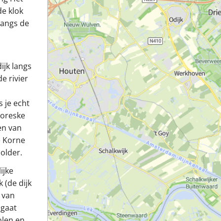
de klok
langs de
ijk langs
e rivier
 je echt
toreske
en van
e Korne
polder.
ijke
 (de dijk
 van
 gaat
olen en