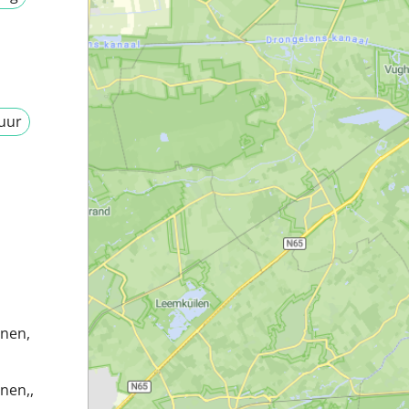
uur
jnen,
nen,,