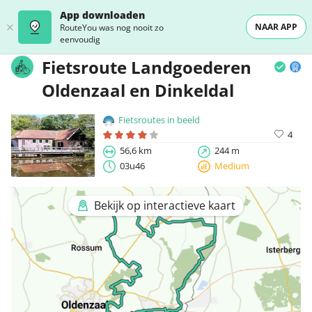
App downloaden
NAAR APP
RouteYou was nog nooit zo
eenvoudig
Fietsroute Landgoederen
Oldenzaal en Dinkeldal
Fietsroutes in beeld
4
56,6 km
244 m
03u46
Medium
Bekijk op interactieve kaart