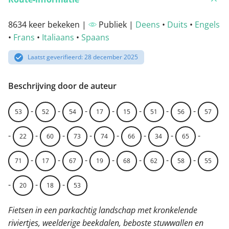
8634 keer bekeken |
Publiek |
Deens
•
Duits
•
Engels
•
Frans
•
Italiaans
•
Spaans
Laatst geverifieerd: 28 december 2025
Beschrijving door de auteur
-
-
-
-
-
-
-
53
52
54
17
15
51
56
57
-
-
-
-
-
-
-
-
22
60
73
74
66
34
65
-
-
-
-
-
-
-
71
17
67
19
68
62
58
55
-
-
-
20
18
53
Fietsen in een parkachtig landschap met kronkelende
riviertjes, weelderige beekdalen, beboste stuwwallen en