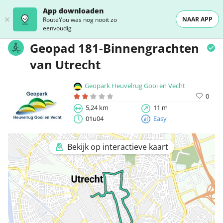
App downloaden
NAAR APP
RouteYou was nog nooit zo
eenvoudig
Geopad 181-Binnengrachten
van Utrecht
Geopark Heuvelrug Gooi en Vecht
0
5,24 km
11 m
01u04
Easy
Bekijk op interactieve kaart