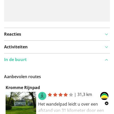
Reacties
Activiteiten
In de buurt
Aanbevolen routes
Kromme Rijnpad
|
31,3 km
Het wandelpad leidt u over een
afstand van 31 kilometer door een