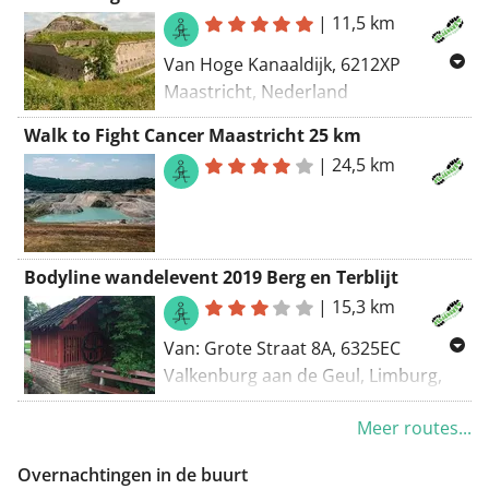
|
11,5 km
Van Hoge Kanaaldijk, 6212XP
Maastricht, Nederland
Naar Hoge Kanaaldijk, 6212XP
Walk to Fight Cancer Maastricht 25 km
Maastricht, Nederland
|
24,5 km
Routering Wandel - mooiste
Bodyline wandelevent 2019 Berg en Terblijt
|
15,3 km
Van: Grote Straat 8A, 6325EC
Valkenburg aan de Geul, Limburg,
Nederland
Meer routes...
Naar: Grote Straat 8A, 6325EC
Valkenburg aan de Geul, Limburg,
Overnachtingen in de buurt
Nederland