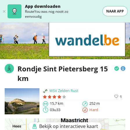
App downloaden
NAAR APP
RouteYou was nog nooit zo
eenvoudig
Rondje Sint Pietersberg 15
km
WSV Zelden Rust
1
15,7 km
252 m
03u33
Hard
Bekijk op interactieve kaart