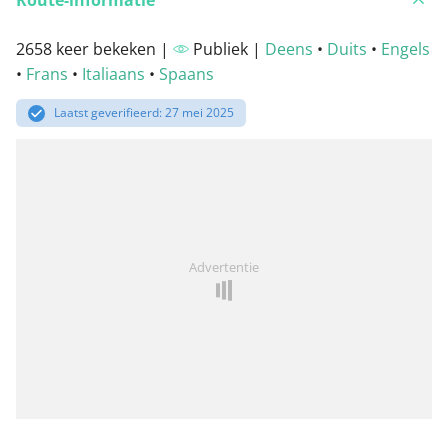
Route-informatie
2658 keer bekeken |
Publiek |
Deens
•
Duits
•
Engels
•
Frans
•
Italiaans
•
Spaans
Laatst geverifieerd: 27 mei 2025
Advertentie