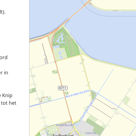
t).
oord
r in
e Knip
 tot het