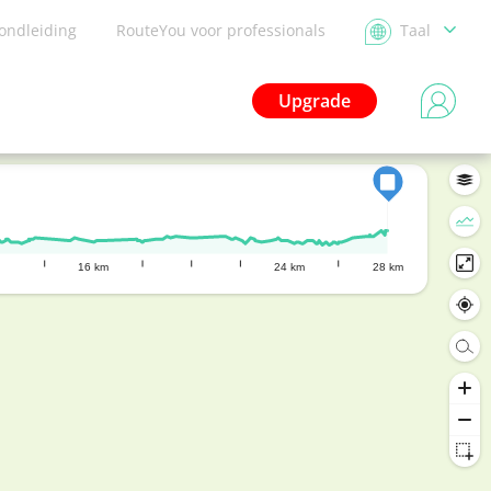
ondleiding
RouteYou voor professionals
Taal
Upgrade
16 km
24 km
28 km