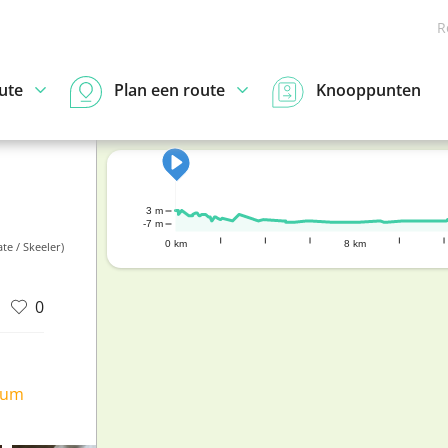
R
ute
Plan een route
Knooppunten
3 m
-7 m
0 km
8 km
te / Skeeler)
0
ium