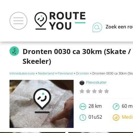
Zoek een ro
Dronten 0030 ca 30km (Skate /
Skeeler)
Inlineskateroute
»
Nederland
»
Flevoland
»
Dronten
» Dronten 0030 ca 30km (Ska
Flevoskater
28 km
60 m
01u52
Med