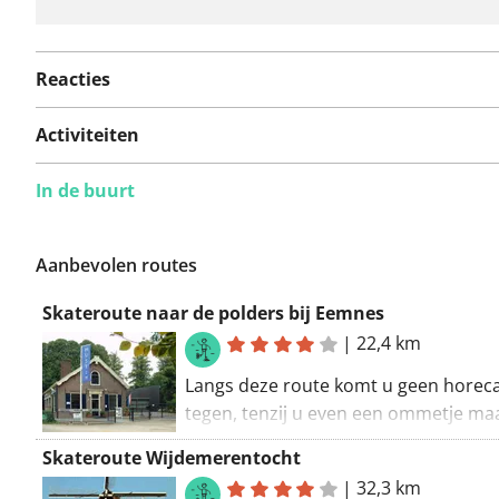
Reacties
Activiteiten
In de buurt
Aanbevolen routes
Skateroute naar de polders bij Eemnes
|
22,4 km
Langs deze route komt u geen horec
tegen, tenzij u even een ommetje ma
langs de jachthaven bij Eemnes. Nee
Skateroute Wijdemerentocht
onderweg dus zelf voldoende eten en
|
32,3 km
drinken mee. Na afloop kunt u natuurl