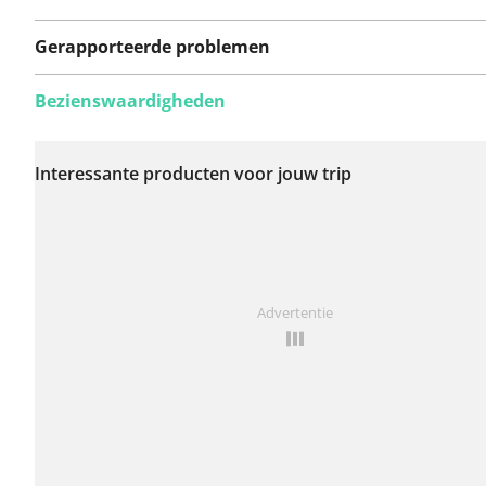
Gerapporteerde problemen
Bezienswaardigheden
Er zijn nog geen
problemen op deze
Interessante producten voor jouw trip
route gerapporteerd.
Iets opgevallen op deze route?
Probleem toevoegen
Advertentie