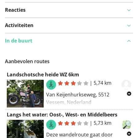
Reacties
Activiteiten
In de buurt
Aanbevolen routes
Landschotsche heide WZ 6km
|
5,74 km
Van Keijenhurkseweg, 5512
Vessem, Nederland
Naar Keijenhurkseweg, 5512NP
Langs het water: Oost-, West- en Middelbeers
Vessem, Nederland
|
5,73 km
Routering Wandel - mooiste
Deze wandelroute gaat door