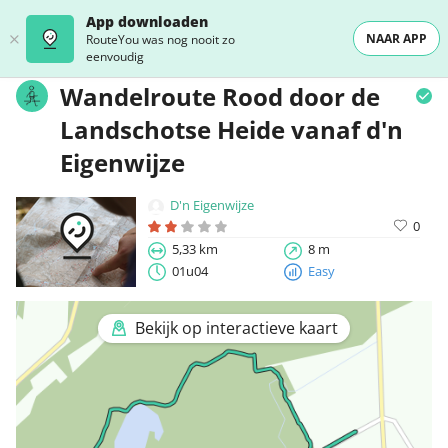
App downloaden
NAAR APP
RouteYou was nog nooit zo
eenvoudig
Wandelroute Rood door de
Landschotse Heide vanaf d'n
Eigenwijze
D'n Eigenwijze
0
5,33 km
8 m
01u04
Easy
Bekijk op interactieve kaart