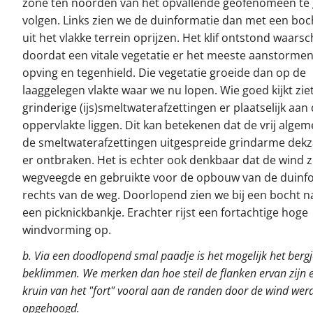
zone ten noorden van het opvallende geofenomeen te
volgen. Links zien we de duinformatie dan met een bocht
uit het vlakke terrein oprijzen. Het klif ontstond waarsch
doordat een vitale vegetatie er het meeste aanstorme
opving en tegenhield. Die vegetatie groeide dan op de
laaggelegen vlakte waar we nu lopen. Wie goed kijkt zie
grinderige (ijs)smeltwaterafzettingen er plaatselijk aan
oppervlakte liggen. Dit kan betekenen dat de vrij alge
de smeltwaterafzettingen uitgespreide grindarme dek
er ontbraken. Het is echter ook denkbaar dat de wind 
wegveegde en gebruikte voor de opbouw van de duinf
rechts van de weg. Doorlopend zien we bij een bocht na
een picknickbankje. Erachter rijst een fortachtige hoge
windvorming op.
b. Via een doodlopend smal paadje is het mogelijk het bergj
beklimmen. We merken dan hoe steil de flanken ervan zijn 
kruin van het "fort" vooral aan de randen door de wind wer
opgehoogd.