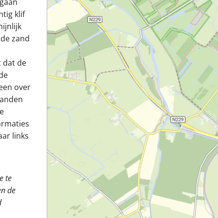
 gaan
ig klif
ijnlijk
nde zand
t dat de
 de
meen over
zanden
ze
ormaties
ar links
e te
en de
d