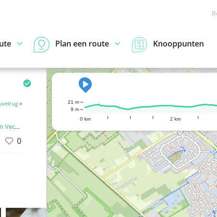
R
ute
Plan een route
Knooppunten
21 m
uvelrug
»
9 m
0 km
2 km
 Vecht
0