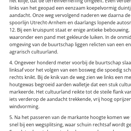
het klifje, dat de terreinverheffing omgeeft. Even verde
links van het geopad een eenzaam koepelvormig duintj
aandacht. Onze weg vervolgend naderen we daarna de
spoorlijn Utrecht-Arnhem en daarlangs lopende autos
12. Bij een kruispunt staat er enige antieke bebouwing,
waaronder een pand met gekleurde luiken. In de onmidd
omgeving van de buurtschap liggen relicten van een en
agrarisch cultuurland.
4. Ongeveer honderd meter voorbij de buurtschap sla
linksaf voor het volgen van een bosweg die spoedig sc
rechts knikt. Bij de knik van de weg zien we links een me
houtgewas begroeid aarden walletje dat een stuk cultu
markeerde. Het cultuurland reikte tot de steile flank va
iets verderop de aandacht trekkende, vrij hoog oprijze
windvorming.
5. Na het passeren van de markante hoogte komen we 
snel bij een wegsplitsing, waar schuin rechtsaf wordt g