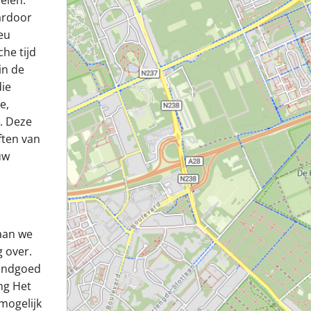
eien.
ardoor
eu
he tijd
in de
die
e,
. Deze
ften van
uw
gaan we
 over.
landgoed
ng Het
mogelijk