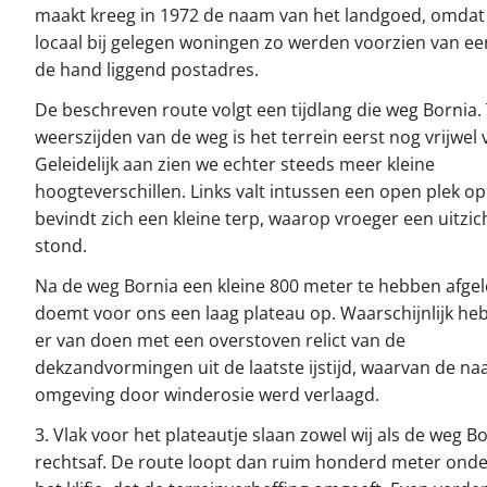
maakt kreeg in 1972 de naam van het landgoed, omdat
locaal bij gelegen woningen zo werden voorzien van ee
de hand liggend postadres.
De beschreven route volgt een tijdlang die weg Bornia.
weerszijden van de weg is het terrein eerst nog vrijwel v
Geleidelijk aan zien we echter steeds meer kleine
hoogteverschillen. Links valt intussen een open plek op
bevindt zich een kleine terp, waarop vroeger een uitzi
stond.
Na de weg Bornia een kleine 800 meter te hebben afge
doemt voor ons een laag plateau op. Waarschijnlijk h
er van doen met een overstoven relict van de
dekzandvormingen uit de laatste ijstijd, waarvan de na
omgeving door winderosie werd verlaagd.
3. Vlak voor het plateautje slaan zowel wij als de weg B
rechtsaf. De route loopt dan ruim honderd meter onde