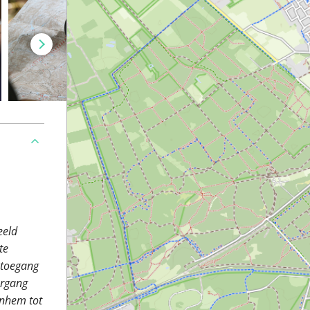
eeld
te
 toegang
ergang
rnhem tot