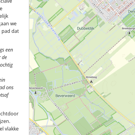
nclave
ge
lijk
 gaan we
n pad dat
gs een
r de
ochtig
ein
pad ons
tsaf
rechtdoor
jzen.
el vlakke