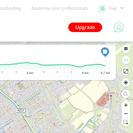
ondleiding
RouteYou voor professionals
Taal
Upgrade
4 km
6 km
6,7 km