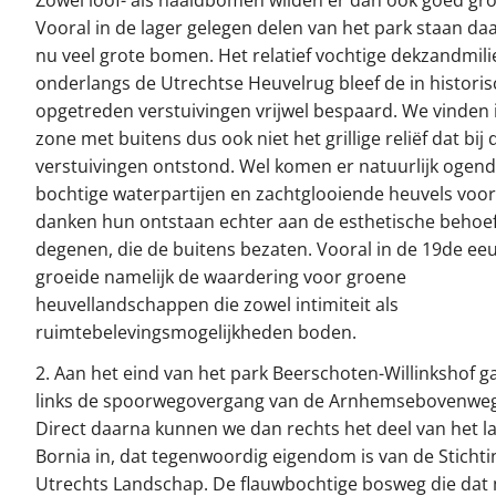
Zowel loof- als naaldbomen wilden er dan ook goed gro
Vooral in de lager gelegen delen van het park staan da
nu veel grote bomen. Het relatief vochtige dekzandmili
onderlangs de Utrechtse Heuvelrug bleef de in historisc
opgetreden verstuivingen vrijwel bespaard. We vinden 
zone met buitens dus ook niet het grillige reliëf dat bij 
verstuivingen ontstond. Wel komen er natuurlijk ogend
bochtige waterpartijen en zachtglooiende heuvels voor
danken hun ontstaan echter aan de esthetische behoe
degenen, die de buitens bezaten. Vooral in de 19de ee
groeide namelijk de waardering voor groene
heuvellandschappen die zowel intimiteit als
ruimtebelevingsmogelijkheden boden.
2. Aan het eind van het park Beerschoten-Willinkshof 
links de spoorwegovergang van de Arnhemsebovenweg
Direct daarna kunnen we dan rechts het deel van het 
Bornia in, dat tegenwoordig eigendom is van de Stichti
Utrechts Landschap. De flauwbochtige bosweg die dat 