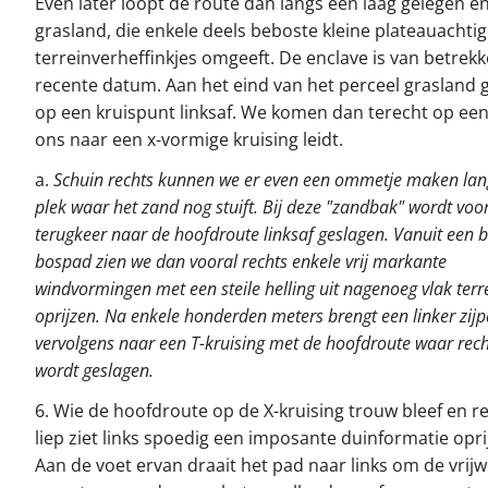
Even later loopt de route dan langs een laag gelegen e
grasland, die enkele deels beboste kleine plateauachti
terreinverheffinkjes omgeeft. De enclave is van betrekke
recente datum. Aan het eind van het perceel grasland
op een kruispunt linksaf. We komen dan terecht op ee
ons naar een x-vormige kruising leidt.
a.
Schuin rechts kunnen we er even een ommetje maken lan
plek waar het zand nog stuift. Bij deze "zandbak" wordt voo
terugkeer naar de hoofdroute linksaf geslagen. Vanuit een b
bospad zien we dan vooral rechts enkele vrij markante
windvormingen met een steile helling uit nagenoeg vlak terr
oprijzen. Na enkele honderden meters brengt een linker zij
vervolgens naar een T-kruising met de hoofdroute waar rech
wordt geslagen.
6. Wie de hoofdroute op de X-kruising trouw bleef en 
liep ziet links spoedig een imposante duinformatie opri
Aan de voet ervan draait het pad naar links om de vrijw