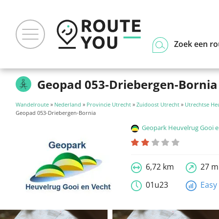
Zoek een ro
Geopad 053-Driebergen-Bornia
Wandelroute
»
Nederland
»
Provincie Utrecht
»
Zuidoost Utrecht
»
Utrechtse He
Geopad 053-Driebergen-Bornia
Geopark Heuvelrug Gooi en
6,72 km
27 m
01u23
Easy