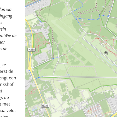
dan via
 ingang
is
rein
n. Wie de
aar
eerde
ijke
erst de
engt een
inkshof
et
gs de
e met
aaiveld.