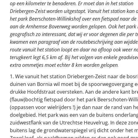
op een kilometer te benaderen. Er moet dan in het station
Driebergen-Zeist worden uitgestapt. Vanuit het station kan 
het park Beerschoten-Willinkshof over een fietspad naar de
aan de Arnhemse Bovenweg worden gelopen. Ook het park 
geografisch zo interessant, dat wij er voor degenen die per t
kwamen een paragraaf van de routebeschrijving aan wijdde
route vanuit het station loopt en daar na afloop ook weer n
terugkeert legt 6,5 km af. Bij het volgen van enkele geadvis
extra ommetjes moet echter 8 km worden gelopen
.
1. Wie vanuit het station Driebergen-Zeist naar de bosr
duinen van Bornia wil moet bij de spoorwegovergang e
drukke Hoofdstraat oversteken. Aan de andere kant br
(flauw)bochtig fietspad door het park Beerschoten-Will
(oppassen voor wielrijders !) je dan naar de rand van h
doelgebied. Het park was een van de buitens onderlan
zuidwestflank van de Utrechtse Heuvelrug. In deze zon
buitens lag de grondwaterspiegel vrij dicht onder het m