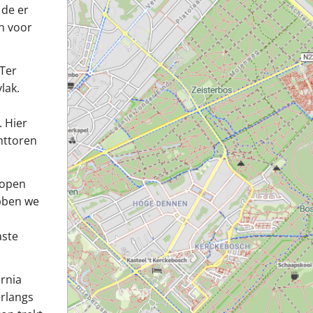
 de er
n voor
 Ter
lak.
. Hier
chttoren
lopen
ebben we
aste
ornia
rlangs