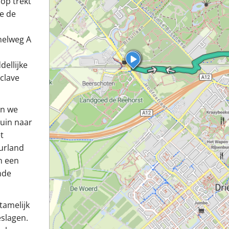
rop trekt
e de
nelweg A
ellijke
clave
an we
huin naar
t
urland
n een
nde
tamelijk
eslagen.