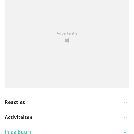
Iets opgevallen op deze route?
Probleem toevoegen
Advertentie
Reacties
Activiteiten
In de buurt