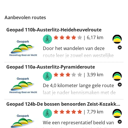
Aanbevolen routes
Geopad 110b-Austerlitz-Heideheuvelroute
|
6,17 km
Door het wandelen van deze
route leer je zowel een westelijke
stuwwalflank als een daaraan
Geopad 110a-Austerlitz-Pyramideroute
grenzend lager gelegen gebied met
|
3,99 km
smeltwater- en windafzettingen
kennen. De eenzame heideheuvel,
De 4,0 kilometer lange gele route
plekken met veel merkwaardig
laat je nader kennismaken met de
microreliëf en enkele monumentale
hoogste stuwwalgedeelten van het
Geopad 124b-De bossen benoorden Zeist-Kozakkenputroute
houtopstanden zullen daarbij het
wandelgebied. Bovendien leidt ze
|
7,79 km
meest tot de verbeelding hebben
over de oostelijke flanken ervan.
gesproken.
Bovenop de stuwwal laat de rode
Wie een representatief beeld van