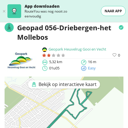
App downloaden
NAAR APP
RouteYou was nog nooit zo
eenvoudig
Geopad 056-Driebergen-het
Mollebos
Geopark Heuvelrug Gooi en Vecht
0
5,32 km
16 m
01u05
Easy
Bekijk op interactieve kaart