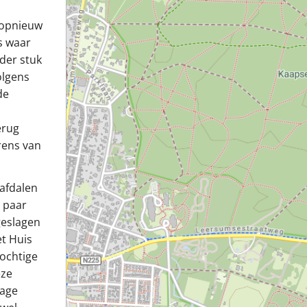
e opnieuw
s waar
nder stuk
olgens
de
erug
rens van
 afdalen
 paar
geslagen
t Huis
bochtige
eze
lage