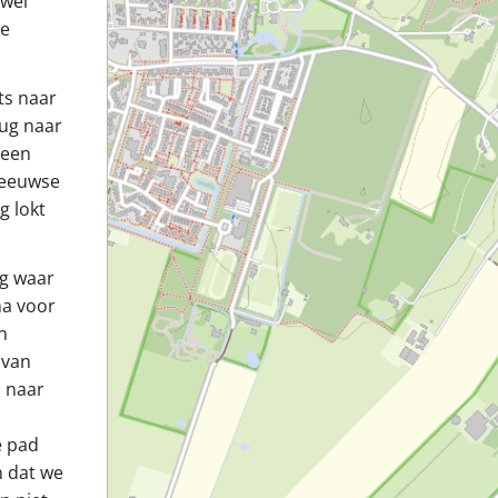
jwel
de
ets naar
rug naar
 een
-eeuwse
g lokt
ng waar
na voor
n
 van
l naar
e pad
n dat we