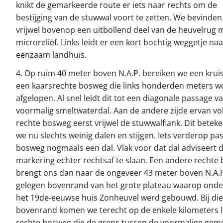
knikt de gemarkeerde route er iets naar rechts om de
bestijging van de stuwwal voort te zetten. We bevinde
vrijwel bovenop een uitbollend deel van de heuvelrug 
microreliëf. Links leidt er een kort bochtig weggetje na
eenzaam landhuis.
4. Op ruim 40 meter boven N.A.P. bereiken we een krui
een kaarsrechte bosweg die links honderden meters w
afgelopen. Al snel leidt dit tot een diagonale passage v
voormalig smeltwaterdal. Aan de andere zijde ervan vo
rechte bosweg eerst vrijwel de stuwwalflank. Dit beteke
we nu slechts weinig dalen en stijgen. Iets verderop pa
bosweg nogmaals een dal. Vlak voor dat dal adviseert 
markering echter rechtsaf te slaan. Een andere rechte
brengt ons dan naar de ongeveer 43 meter boven N.A.P
gelegen bovenrand van het grote plateau waarop ond
het 19de-eeuwse huis Zonheuvel werd gebouwd. Bij die
bovenrand komen we terecht op de enkele kilometers 
rechte bosweg die de grens tussen de voormalige ge