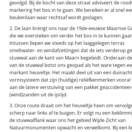
gevolgd. Bij de bocht van deze straat adviseert de rood
markering het bos in te gaan. We bereiken er al snel ee
beukenlaan waar rechtsaf wordt geslagen.
2. De laan brengt ons naar de 19de-eeuwse Maarnse G
die we oversteken om verder het bos in te kunnen gaan
Intussen liepen we steeds op het laaggelegen terras
smeltwater- en windafzettingen dat de iets verderop 
stuwwal aan de kant van Maarn begeleidt. Onderaan de
van de stuwwal botst ons geopad als het ware tegen e
markant heuveltje. Het maakt deel uit van een duinacht
vormsysteem dat zijn (huidige) reliëfkenmerken vooral
aan de latere verstuiving van een pakket geaccidentee
(wind)zanden uit de ijstijd.
3. Onze route draait om het heuveltje heen om vervolg
scherp naar links af te buigen. Er volgt nu een beklimm
de stuwwalflank waar ons het gebied Wijde Zicht van
Natuurmonumenten opwacht en verwelkomt. Bij een k