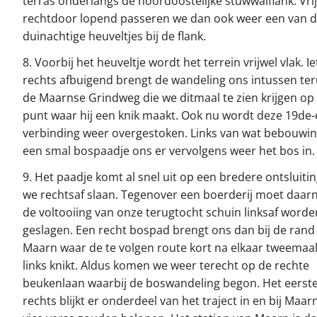
terras onderlangs de noordoostelijke stuwwalflank. Vri
rechtdoor lopend passeren we dan ook weer een van 
duinachtige heuveltjes bij de flank.
8. Voorbij het heuveltje wordt het terrein vrijwel vlak. I
rechts afbuigend brengt de wandeling ons intussen te
de Maarnse Grindweg die we ditmaal te zien krijgen op
punt waar hij een knik maakt. Ook nu wordt deze 19de
verbinding weer overgestoken. Links van wat bebouwin
een smal bospaadje ons er vervolgens weer het bos in.
9. Het paadje komt al snel uit op een bredere ontsluiti
we rechtsaf slaan. Tegenover een boerderij moet daar
de voltooiing van onze terugtocht schuin linksaf worde
geslagen. Een recht bospad brengt ons dan bij de rand
Maarn waar de te volgen route kort na elkaar tweemaa
links knikt. Aldus komen we weer terecht op de rechte
beukenlaan waarbij de boswandeling begon. Het eerst
rechts blijkt er onderdeel van het traject in en bij Maar