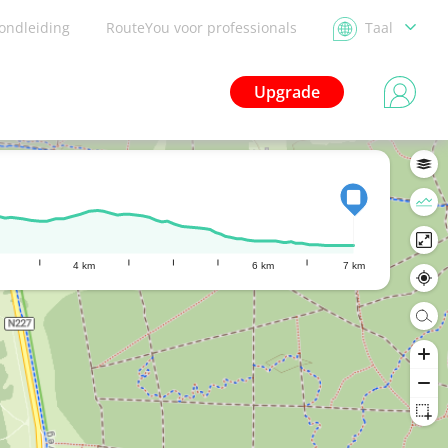
ondleiding
RouteYou voor professionals
Taal
Upgrade
4 km
6 km
7 km