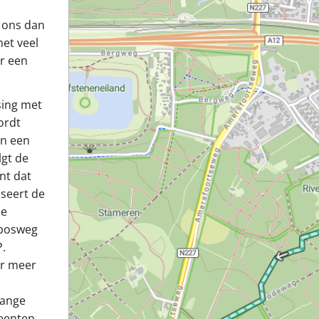
n ons dan
met veel
ar een
sing met
ordt
an een
lgt de
nt dat
sseert de
de
 bosweg
.
er meer
lange
meenten