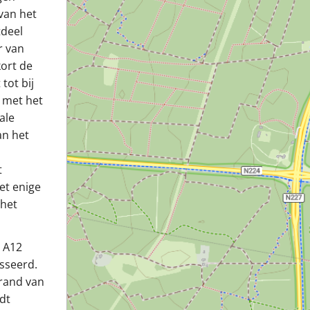
 van het
tdeel
r van
kort de
tot bij
 met het
ale
an het
t
et enige
 het
e A12
asseerd.
 rand van
dt