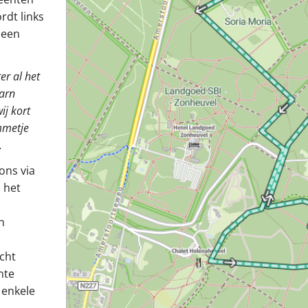
dt links
 een
r al het
aarn
ij kort
mmetje
.
ons via
 het
n
echt
nte
 enkele