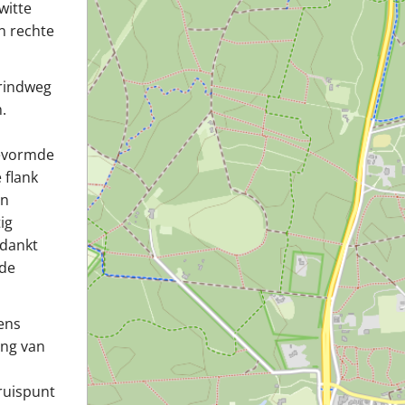
witte
n rechte
rindweg
.
gevormde
 flank
en
ig
 dankt
rde
ens
ing van
ruispunt