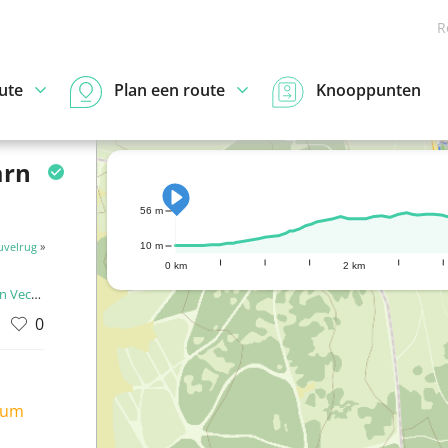
R
ute
Plan een route
Knooppunten
arn
56 m
uvelrug
»
10 m
0 km
2 km
 Vecht
0
ium