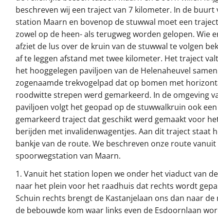
beschreven wij een traject van 7 kilometer. In de buurt
station Maarn en bovenop de stuwwal moet een trajec
zowel op de heen- als terugweg worden gelopen. Wie e
afziet de lus over de kruin van de stuwwal te volgen be
af te leggen afstand met twee kilometer. Het traject valt 
het hooggelegen paviljoen van de Helenaheuvel samen
zogenaamde trekvogelpad dat op bomen met horizont
roodwitte strepen werd gemarkeerd. In de omgeving v
paviljoen volgt het geopad op de stuwwalkruin ook een
gemarkeerd traject dat geschikt werd gemaakt voor he
berijden met invalidenwagentjes. Aan dit traject staat h
bankje van de route. We beschreven onze route vanuit
spoorwegstation van Maarn.
1. Vanuit het station lopen we onder het viaduct van d
naar het plein voor het raadhuis dat rechts wordt gep
Schuin rechts brengt de Kastanjelaan ons dan naar de
de bebouwde kom waar links even de Esdoornlaan wor