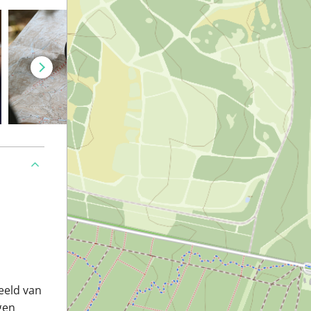
eeld van
gen