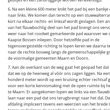
geultjes en een zandruggetje worden verlevendigd.
6. Na een kleine 600 meter knikt het pad bij een bankj
naar links. We komen dan terecht op een stuwwalterra
kort na elkaar rechts- en linksaf wordt geslagen. Een a
van het flauwbochtig deel van het pad brengt ons verv
weer naar het roodwit gemarkeerde pad waarover we 
Kaapse Bossen inliepen. Door hetzelfde pad in de
tegenovergestelde richting te lopen keren we daarna t
naar de rechte bosweg langs de gemeenschappelijke g
de voormalige gemeenten Maarn en Doorn.
7. Aan de overkant van de weg gaat het geopad het dal
dat we op de heenweg al vóór ons zagen liggen. Na een
honderd meter wordt op een kruising echter rechtsaf 
voor een korte kennismaking met de open ruimte bij he
te Maarn. Er aangekomen lopen we links via een flauw
laan naar een pad dat ons terugbrengt naar het dal. D
afdaling impliceert tevens een weerzien van het brede 