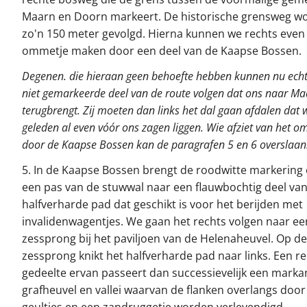
Maarn en Doorn markeert. De historische grensweg wor
zo'n 150 meter gevolgd. Hierna kunnen we rechts even
ommetje maken door een deel van de Kaapse Bossen.
Degenen. die hieraan geen behoefte hebben kunnen nu echte
niet gemarkeerde deel van de route volgen dat ons naar M
terugbrengt. Zij moeten dan links het dal gaan afdalen dat w
geleden al even vóór ons zagen liggen. Wie afziet van het o
door de Kaapse Bossen kan de paragrafen 5 en 6 overslaan
5. In de Kaapse Bossen brengt de roodwitte markering 
een pas van de stuwwal naar een flauwbochtig deel van
halfverharde pad dat geschikt is voor het berijden met
invalidenwagentjes. We gaan het rechts volgen naar ee
zessprong bij het paviljoen van de Helenaheuvel. Op de
zessprong knikt het halfverharde pad naar links. Een r
gedeelte ervan passeert dan successievelijk een marka
grafheuvel en vallei waarvan de flanken overlangs door