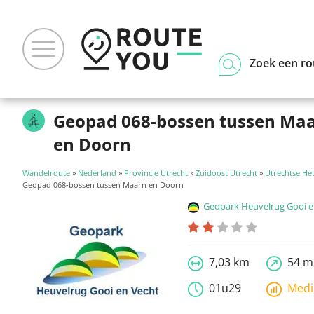
Zoek een ro
Geopad 068-bossen tussen Ma
en Doorn
Wandelroute
»
Nederland
»
Provincie Utrecht
»
Zuidoost Utrecht
»
Utrechtse He
Geopad 068-bossen tussen Maarn en Doorn
Geopark Heuvelrug Gooi en
7,03 km
54 m
01u29
Med