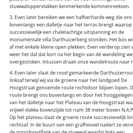
stuwwaloppervlakken kenmerkende kommenreeksen.
3. Even later bereiken we een halfverharde weg die ons 
bovenlangs een dalletje naar het terras brengt waarop
successievelijk een chaletachtige uitspanning en de
monumentale villa Darthuizerberg stonden. Het bos wis
af met enkele kleine open plekken. Even verderop zien
weer het dal dat kort na het begin van de wandeling w
overgestoken. Intussen draait onze wandelroute naar r
4. Even later slaat de rood gemarkeerde Darthuizerrou
linksaf terwijl wij via de groene naar het landgoed De
Hoogstraat genoemde route rechtdoor blijven lopen. 
route brengt ons bovenlangs en door het hooggelegen
van het dalletje naar het Plateau van de Hoogstraat w
vrijwel vlakke bovenzijde tot ruim 38 meter boven N.A.P.
Op het plateau slaat de groene route successievelijk lin
rechtsaf. In de buurt van een grafheuvel nadert ze ver
de noordoostflank van de stuwwal waarbij links een