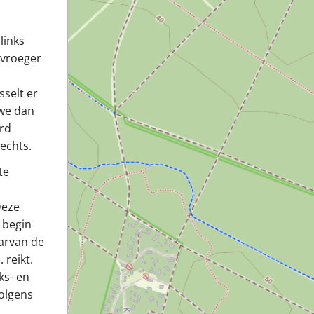
links
 vroeger
selt er
 we dan
erd
echts.
te
Deze
 begin
aarvan de
 reikt.
ks- en
volgens