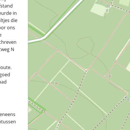
fstand
eurde in
tjes die
oor ons
e
chreven
atweg N
route.
dgoed
pad
eveneens
Intussen