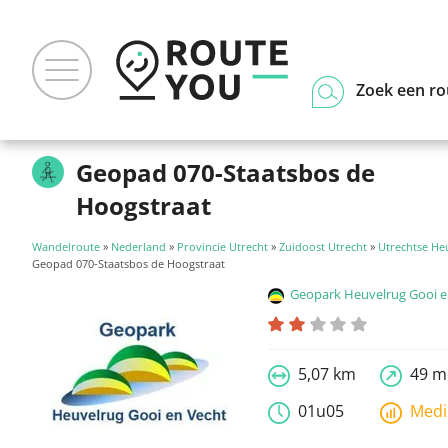
Zoek een ro
Geopad 070-Staatsbos de
Hoogstraat
Wandelroute
»
Nederland
»
Provincie Utrecht
»
Zuidoost Utrecht
»
Utrechtse He
Geopad 070-Staatsbos de Hoogstraat
Geopark Heuvelrug Gooi en
5,07 km
49 m
01u05
Med