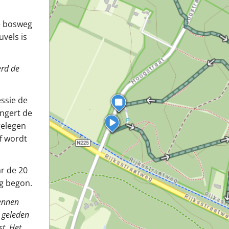
e bosweg
uvels is
erd de
essie de
ingert de
gelegen
f wordt
ar de 20
g begon.
kennen
 geleden
t. Het