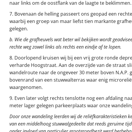
naar links om de oostflank van de laagte te beklimmen.
7. Bovenaan de helling passeert ons geopad een recht
waarbij een groep van maar liefst tien markante grafhe
gelegen.
b. Wie de grafheuvels wat beter wil bekijken wordt geadvise
rechte weg zowel links als rechts een eindje af te lopen.
8. Doorlopend kruisen wij bij een vrij grote ronde depr
verharde Hoogstraat. Aan de overzijde van de straat sl
wandelroute naar de ongeveer 30 meter boven N.A.P. 
bovenrand van een stuwwalterras waar enig microrelië
waargenomen.
9. Even later volgt rechts tenslotte nog een afdaling na
meter lager gelegen parkeerplaats waar onze wandelin
Door onze wandeling leerden wij de reliëfkarakteristieken 
van een middelhoog stuwwalgedeelte dat reeds geruime tijd
onder invloed van particulier grootgrondbezit werd herbebos