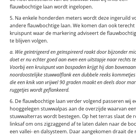
flauwbochtige laan wordt ingelopen.
5. Na enkele honderden meters wordt deze ingeruild v
andere flauwbochtige laan. We komen dan ook terecht
kruispunt waar de markering adviseert de flauwbochtig
te blijven volgen.
a. Wie geïntrigeerd en geïnspireerd raakt door bijzonder mic
doet er nu echter goed aan even een uitstapje naar rechts t
Voorbij een kruispunt van bospaden krijgt hij dan bovenaan
noordoostelijke stuwwalflank een dubbele reeks kommetjes 
die een knik van vrijwel 90 graden maakt en deels door ma
ruggetjes wordt geflankeerd.
6. De flauwbochtige laan verder volgend passeren wij 
hooggelegen stuwwalpas aan de overzijde waarvan ee
stuwwalterras wordt bestegen. Op het terras slaat de 
linksaf om ons zigzaggend af te laten dalen naar de b
een vallei- en dalsysteem. Daar aangekomen draait de 