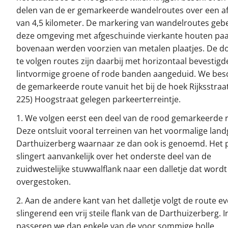
delen van de er gemarkeerde wandelroutes over een a
van 4,5 kilometer. De markering van wandelroutes geb
deze omgeving met afgeschuinde vierkante houten paal
bovenaan werden voorzien van metalen plaatjes. De d
te volgen routes zijn daarbij met horizontaal bevestigd
lintvormige groene of rode banden aangeduid. We bes
de gemarkeerde route vanuit het bij de hoek Rijksstra
225) Hoogstraat gelegen parkeerterreintje.
1. We volgen eerst een deel van de rood gemarkeerde 
Deze ontsluit vooral terreinen van het voormalige lan
Darthuizerberg waarnaar ze dan ook is genoemd. Het 
slingert aanvankelijk over het onderste deel van de
zuidwestelijke stuwwalflank naar een dalletje dat wordt
overgestoken.
2. Aan de andere kant van het dalletje volgt de route 
slingerend een vrij steile flank van de Darthuizerberg. 
passeren we dan enkele van de voor sommige bolle