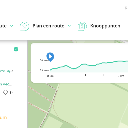
R
ute
Plan een route
Knooppunten
52 m
uvelrug
»
19 m
0 km
2 km
 Vecht
0
ium