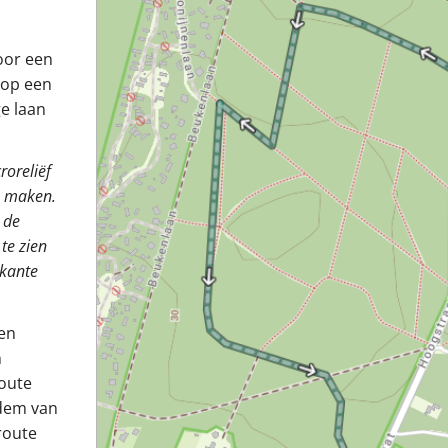
oor een
 op een
e laan
roreliëf
e maken.
 de
te zien
rkante
een
n
route
odem van
route