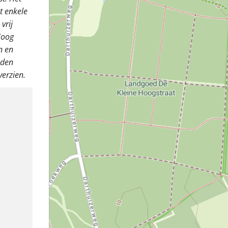
t enkele
vrij
Hoog
n en
oden
erzien.