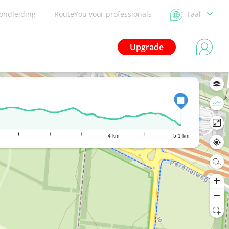
ondleiding
RouteYou voor professionals
Taal
Upgrade
4 km
5,1 km