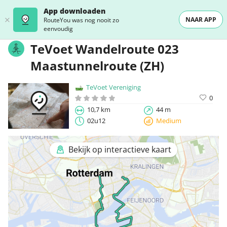
App downloaden
NAAR APP
RouteYou was nog nooit zo
eenvoudig
TeVoet Wandelroute 023
Maastunnelroute (ZH)
TeVoet Vereniging
0
10,7 km
44 m
02u12
Medium
Bekijk op interactieve kaart