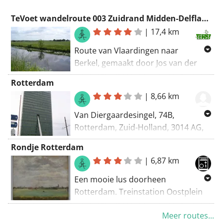
TeVoet wandelroute 003 Zuidrand Midden-Delfland (ZH)
|
17,4 km
Route van Vlaardingen naar
Berkel, gemaakt door Jos van der
Heide. Zie ook Lopend Vuur, april
Rotterdam
2018.
|
8,66 km
Van Diergaardesingel, 74B,
Rotterdam, Zuid-Holland, 3014 AG,
Nederland Naar Diergaardesingel,
Rondje Rotterdam
74B, Rotterdam, Zuid-Holland, 3014
|
6,87 km
AG, Nederland Routering: Wandel -
mooiste
Een mooie lus doorheen
Rotterdam. Treinstation Oostplein
ligt langsheen deze route. Wandel
Meer routes...
geen brug verder dan Willemsbrug