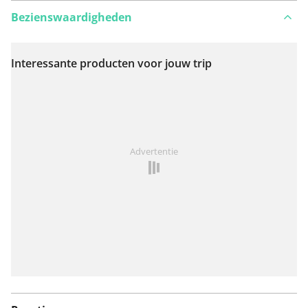
Bezienswaardigheden
Interessante producten voor jouw trip
Bekijk op kaart
Iets opgevallen op deze route?
Probleem toevoegen
Advertentie