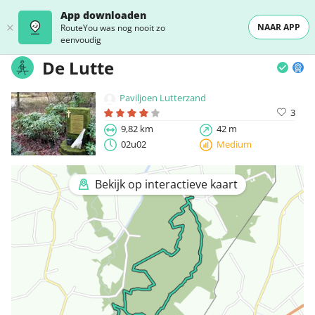
App downloaden
NAAR APP
RouteYou was nog nooit zo
eenvoudig
De Lutte
Paviljoen Lutterzand
3
9,82 km
42 m
02u02
Medium
Bekijk op interactieve kaart