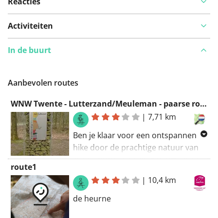
Reacties
Activiteiten
In de buurt
Aanbevolen routes
WNW Twente - Lutterzand/Meuleman - paarse route
|
7,71 km
Ben je klaar voor een ontspannen
hike door de prachtige natuur van
Oost-Nederland? De paarse route
route1
nabij het Onderduikersparadijs
|
10,4 km
Lutterzand biedt je een gemakkelijke
en toegankelijke wandeling van 7,7
de heurne
kilometer. Terwijl je door deze