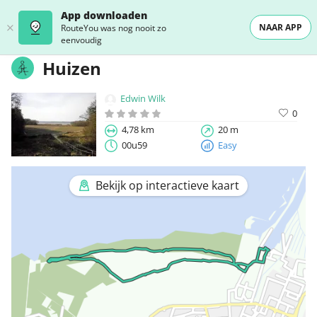
App downloaden
NAAR APP
RouteYou was nog nooit zo
eenvoudig
Huizen
Edwin Wilk
0
4,78 km
20 m
00u59
Easy
Bekijk op interactieve kaart