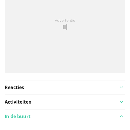
Iets opgevallen op deze route?
Probleem toevoegen
Advertentie
Reacties
Activiteiten
In de buurt