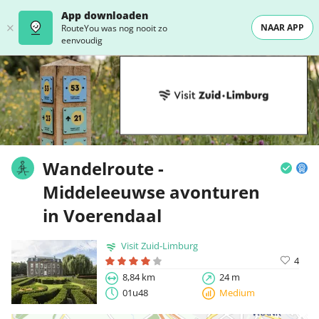
App downloaden
NAAR APP
RouteYou was nog nooit zo
eenvoudig
Wandelroute -
Middeleeuwse avonturen
in Voerendaal
Visit Zuid-Limburg
4
8,84 km
24 m
01u48
Medium