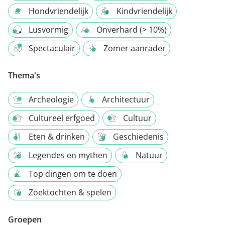
Hondvriendelijk
Kindvriendelijk
Lusvormig
Onverhard (> 10%)
Spectaculair
Zomer aanrader
Thema's
Archeologie
Architectuur
Cultureel erfgoed
Cultuur
Eten & drinken
Geschiedenis
Legendes en mythen
Natuur
Top dingen om te doen
Zoektochten & spelen
Groepen