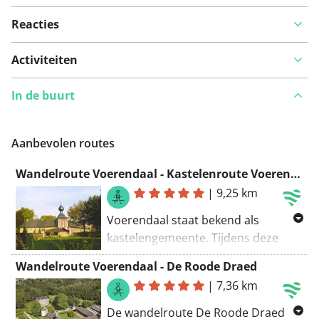
Reacties
Bekijk op kaart
Activiteiten
In de buurt
Iets opgevallen op deze route?
Probleem toevoegen
Aanbevolen routes
Wandelroute Voerendaal - Kastelenroute Voerendaal
|
9,25 km
Voerendaal staat bekend als
kastelengemeente. Tijdens deze
wandelroute ontdek je via
Wandelroute Voerendaal - De Roode Draed
wandelknooppunten onder meer
|
7,36 km
Kasteel Cortenbach, Landgoed
Kasteel Rivieren en Kasteel en
De wandelroute De Roode Draed