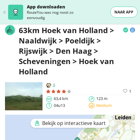
App downloaden
NAAR APP
RouteYou was nog nooit zo
eenvoudig
63km Hoek van Holland >
Naaldwijk > Poeldijk >
Rijswijk > Den Haag >
Scheveningen > Hoek van
Holland
JJ
1
63,4 km
123 m
04u13
Medium
Bekijk op interactieve kaart