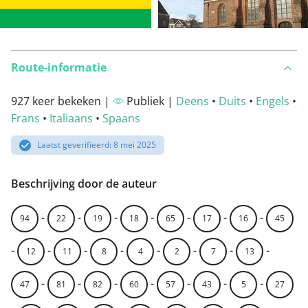
Route-informatie
927 keer bekeken |
Publiek |
Deens
•
Duits
•
Engels
•
Frans
•
Italiaans
•
Spaans
Laatst geverifieerd: 8 mei 2025
Beschrijving door de auteur
-
-
-
-
-
-
-
94
22
19
18
65
17
16
45
-
-
-
-
-
-
-
-
12
11
8
4
2
7
13
-
-
-
-
-
-
-
47
81
82
60
57
43
5
27