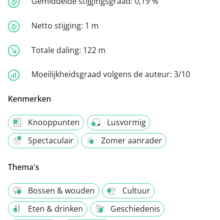
Gemiddelde stijgingsgraad:
0,19 %
Netto stijging:
1 m
Totale daling:
122 m
Moeilijkheidsgraad volgens de auteur:
3/10
Kenmerken
Knooppunten
Lusvormig
Spectaculair
Zomer aanrader
Thema's
Bossen & wouden
Cultuur
Eten & drinken
Geschiedenis