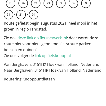
-
-
-
-
-
-
-
-
25
26
24
23
3
66
9
-
-
51
21
94
Route gefietst begin augustus 2021: heel mooi in het
groen in regio randstad.
Zie ook
deze link op fietsnetwerk. nl
: daar wordt deze
route niet voor niets genoemd 'fietsroute parken
bossen en duinen'.
Zie ook volgende
link op fietsknoop.nl
Van Berghaven, 3151HX Hoek van Holland, Nederland
Naar Berghaven, 3151HR Hoek van Holland, Nederland
Routering Knooppuntfietsen