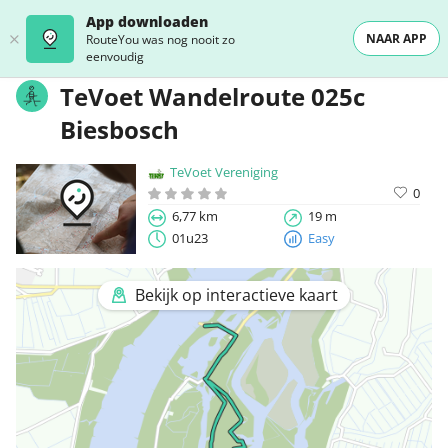
App downloaden
NAAR APP
RouteYou was nog nooit zo
eenvoudig
TeVoet Wandelroute 025c
Biesbosch
TeVoet Vereniging
0
6,77 km
19 m
01u23
Easy
Bekijk op interactieve kaart