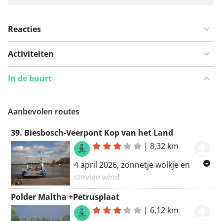
Reacties
Activiteiten
In de buurt
Aanbevolen routes
39. Biesbosch-Veerpont Kop van het Land
|
8,32 km
4 april 2026, zonnetje wolkje en
stevige wind
Polder Maltha +Petrusplaat
|
6,12 km
Van Hilweg 2, 4251 MT Werkendam,