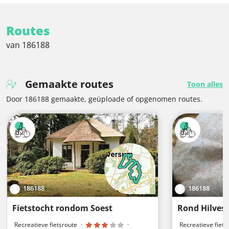
Routes
van 186188
Gemaakte routes
Toon alles
Door 186188 gemaakte, geüploade of opgenomen routes.
186188
186188
Fietstocht rondom Soest
Rond Hilve
Recreatieve fietsroute
·
·
Recreatieve fiets