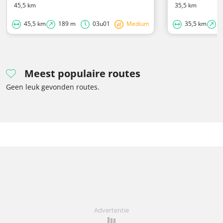
45,5 km
35,5 km
45,5 km
189 m
03u01
Medium
35,5 km
1
Meest populaire routes
Geen leuk gevonden routes.
Advertentie