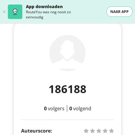
App downloaden
NAAR APP
RouteYou was nog nooit zo
eenvoudig
186188
0
volgers
0
volgend
Auteurscore: