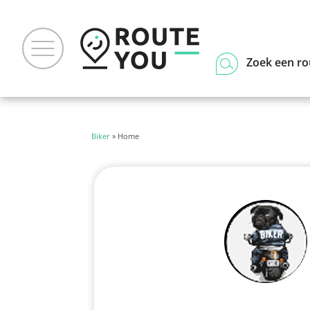
Zoek een ro
Biker
» Home