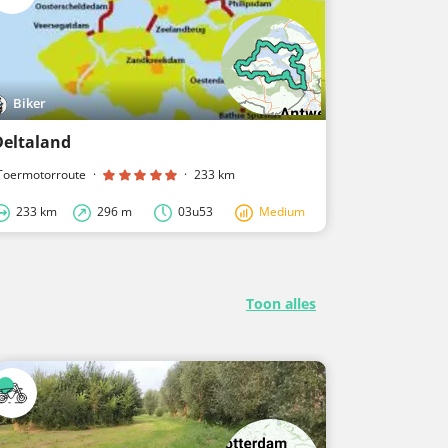
Biker
Biker
Deltaland
Groene_Ha
Toermotorroute
·
·
233 km
Toermotorrou
233 km
296 m
03u53
Medium
159 km
Toon alles