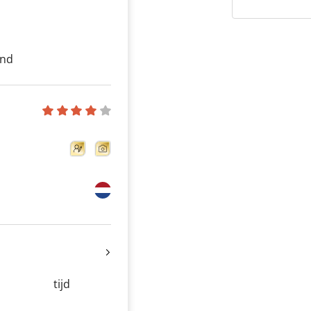
end
tijd
-