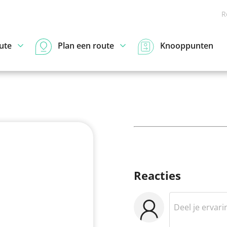
R
ute
Plan een route
Knooppunten
Reacties