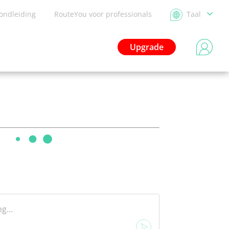
ondleiding
RouteYou voor professionals
Taal
Upgrade