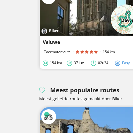
Biker
Veluwe
Toermotorroute
·
·
154 km
154 km
371 m
02u34
Easy
Meest populaire routes
Meest geliefde routes gemaakt door Biker