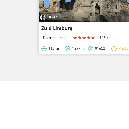
Biker
Zuid-Limburg
Toermotorroute
·
·
113 km
113 km
1.277 m
01u52
Medi