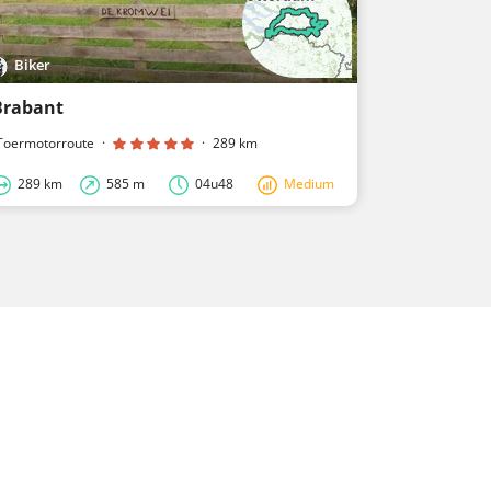
Biker
Biker
Brabant
Maas-Peel
Toermotorroute
·
·
289 km
Toermotorrou
289 km
585 m
04u48
Medium
208 km