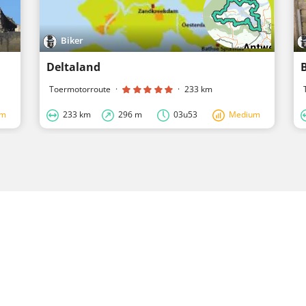
Biker
Deltaland
Toermotorroute
·
·
233 km
um
233 km
296 m
03u53
Medium