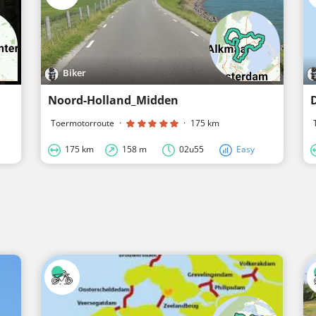
Biker
Noord-Holland_Midden
Toermotorroute
·
·
175 km
175 km
158 m
02u55
Easy