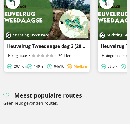
Stichting Green race
Stichting Gr
Heuvelrug Tweedaagse dag 2 (20km)
Hikingroute
·
·
20,1 km
Hikingroute
·
20,1 km
149 m
04u16
Medium
38,5 km
3
Meest populaire routes
Geen leuk gevonden routes.