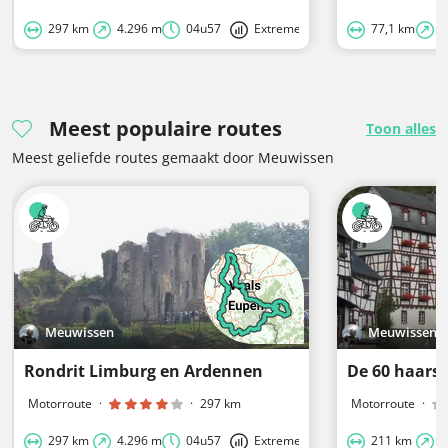
297 km
4.296 m
04u57
Extreme
77,1 km
2
Meest populaire routes
Toon alles
Meest geliefde routes gemaakt door Meuwissen
Meuwissen
Meuwissen
Rondrit Limburg en Ardennen
De 60 haars
Motorroute
·
·
297 km
Motorroute
·
297 km
4.296 m
04u57
Extreme
211 km
2