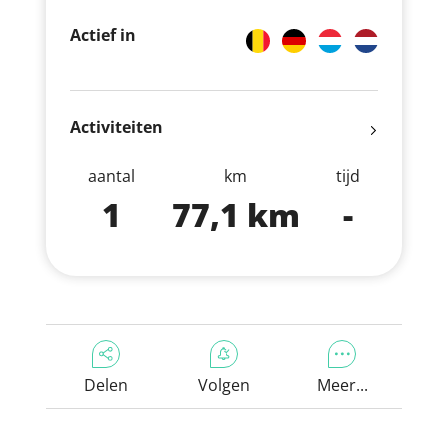
Actief in
Activiteiten
aantal
km
tijd
1
77,1 km
-
Delen
Volgen
Meer...