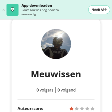
App downloaden
NAAR APP
RouteYou was nog nooit zo
eenvoudig
Meuwissen
0
volgers
0
volgend
Auteurscore: