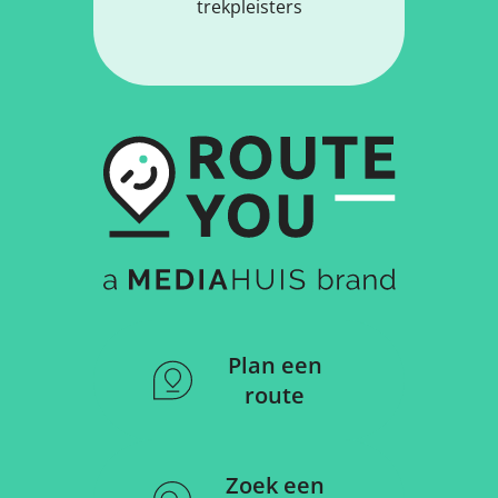
trekpleisters
Plan een
route
Zoek een