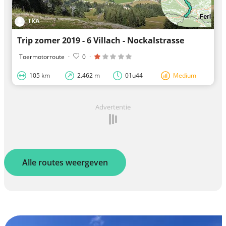
TKA
Trip zomer 2019 - 6 Villach - Nockalstrasse
Toermotorroute
·
0
·
105 km
2.462 m
01u44
Medium
Advertentie
Alle routes weergeven