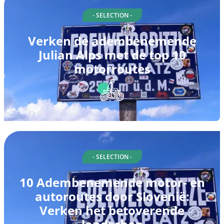
- SELECTION -
Verken de adembenemende
Julian Alps met de top 10
motorroutes
- SELECTION -
10 Adembenemende motor- en
autoroutes door Slovenië:
Verken het betoverende