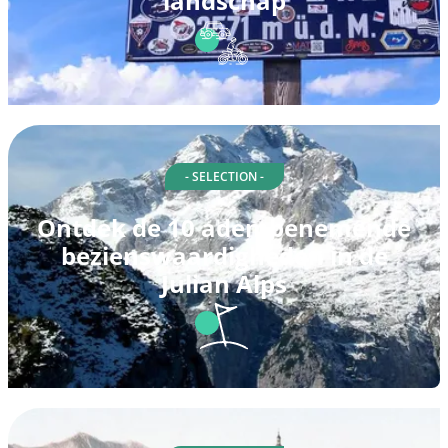
landschap
- SELECTION -
Ontdek de 10 adembenemende
bezienswaardigheden in de
Julian Alps