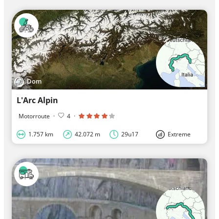
Dom
L'Arc Alpin
Motorroute
·
4
·
1.757 km
42.072 m
29u17
Extreme