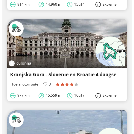
914 km
14.960 m
15u14
Extreme
culonna
Kranjska Gora - Slovenie en Kroatie 4 daagse
Toermotorroute
·
3
·
977 km
15.559 m
16u17
Extreme