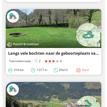
Pascal Brackman
Langs vele bochten naar de geboorteplaats van Tadej Pogačar
Toermotorroute
·
2
·
314 km
7.017 m
05u13
Hard