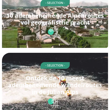
- SELECTION -
10 adembenemende Alpenroutes
vol geografische pracht
- SELECTION -
Ontdek de 10 meest
adembenemende wandelroutes
in de Julian Alps