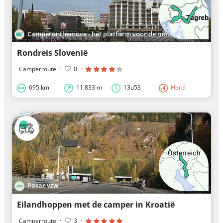
Camperonthemove - hét platform voor de mooiste roadtrips in Europa
Rondreis Slovenië
Camperroute
·
0
·
695 km
11.833 m
13u53
Hard
Pasar vzw
Eilandhoppen met de camper in Kroatië
Camperroute
·
3
·