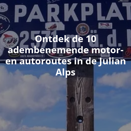
Ontdek de 10
adembenemende motor-
en autoroutes in de Julian
Alps