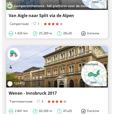
Camperonthemove - hét platform voor de mooiste roadtrips in Europa
Van Aigle naar Split via de Alpen
Camperroute
·
1
·
1.426 km
25.289 m
28u30
Extreme
131412
Wenen - Innsbruck 2017
Toermotorroute
·
3
·
2.841 km
60.266 m
47u20
Extreme