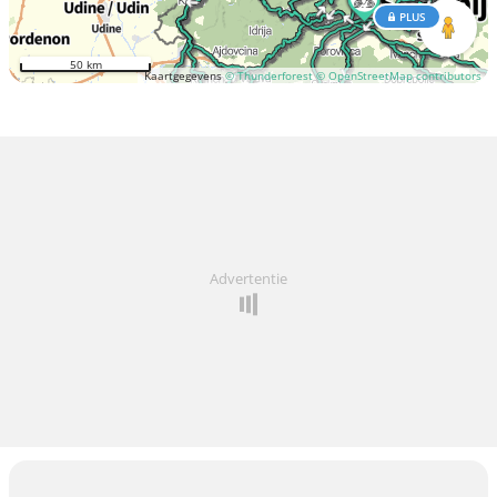
PLUS
50 km
Kaartgegevens
© Thunderforest
© OpenStreetMap contributors
Advertentie