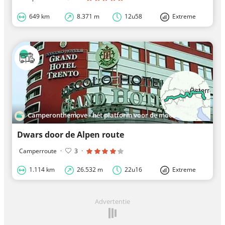
649 km
8.371 m
12u58
Extreme
Camperonthemove - hét platform voor de mooiste roadtrips in Europa
Dwars door de Alpen route
Camperroute
·
3
·
1.114 km
26.532 m
22u16
Extreme
Advertentie