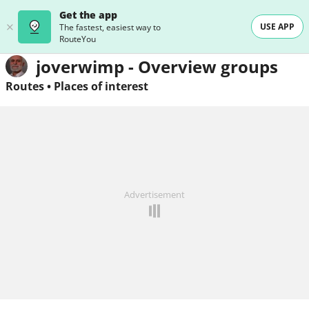
Get the app
USE APP
The fastest, easiest way to
RouteYou
joverwimp - Overview groups
Routes
•
Places of interest
Advertisement