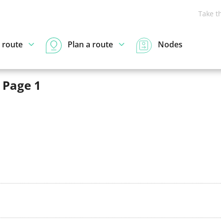
Take t
 route
Plan a route
Nodes
 Page 1