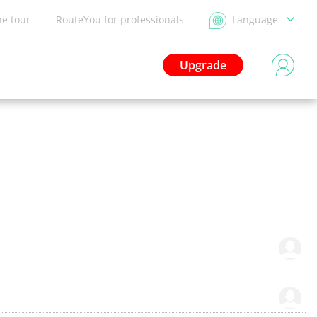
he tour
RouteYou for professionals
Language
Upgrade