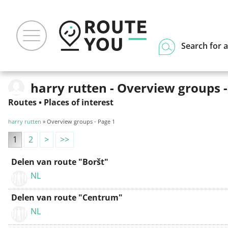
Search for a
harry rutten - Overview groups -
Routes
•
Places of interest
harry rutten
» Overview groups - Page 1
1
2
>
>>
Delen van route "Boršt"
NL
Delen van route "Centrum"
NL