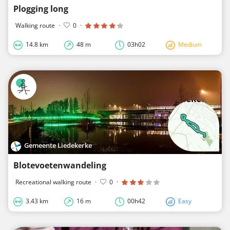
Plogging long
Walking route
·
0
·
14.8 km
48 m
03h02
Medium
Gemeente Liedekerke
Blotevoetenwandeling
Recreational walking route
·
0
·
3.43 km
16 m
00h42
Easy