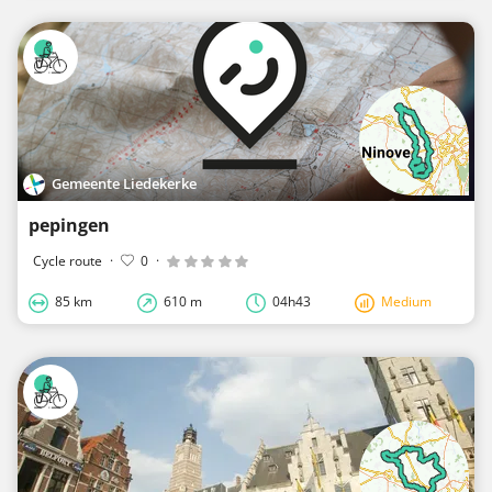
Gemeente Liedekerke
pepingen
Cycle route
·
0
·
85 km
610 m
04h43
Medium