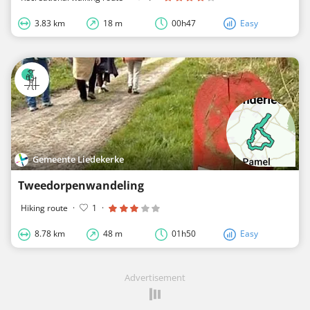
3.83 km
18 m
00h47
Easy
Gemeente Liedekerke
Tweedorpenwandeling
Hiking route
·
1
·
8.78 km
48 m
01h50
Easy
Advertisement