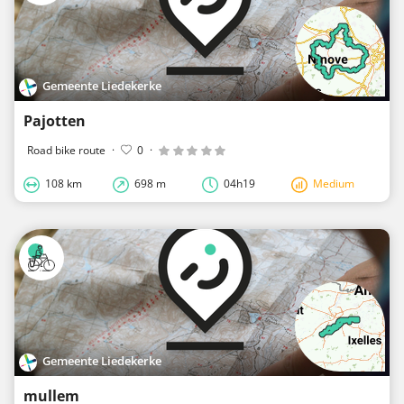
Gemeente Liedekerke
Pajotten
Road bike route
·
0
·
108 km
698 m
04h19
Medium
Gemeente Liedekerke
mullem