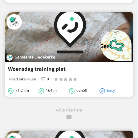
Gemeente Liedekerke
Woensdag training plat
Road bike route
·
0
·
71.2 km
164 m
02h50
Easy
Advertisement