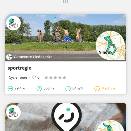
Gemeente Liedekerke
sportregio
Cycle route
·
0
·
79.4 km
563 m
04h24
Medium