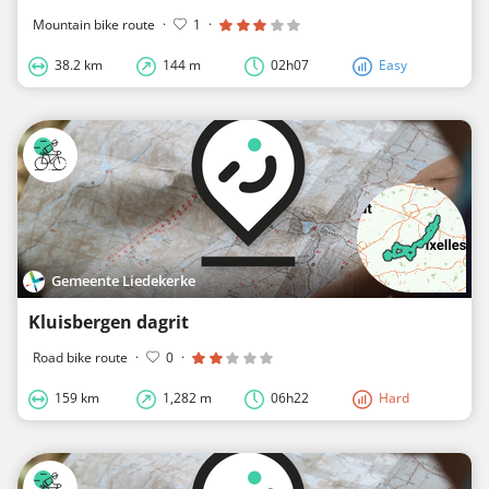
Mountain bike route
·
1
·
38.2 km
144 m
02h07
Easy
Gemeente Liedekerke
Kluisbergen dagrit
Road bike route
·
0
·
159 km
1,282 m
06h22
Hard