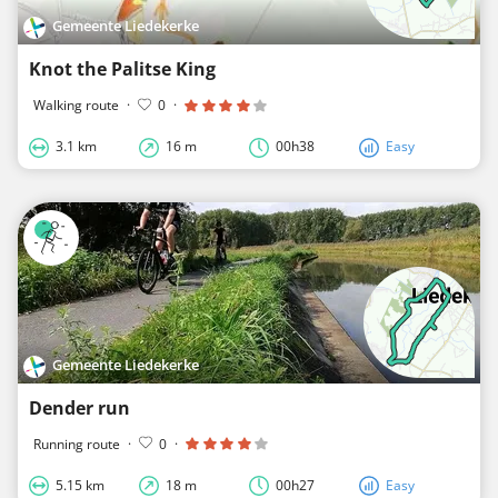
Gemeente Liedekerke
Knot the Palitse King
Walking route
·
0
·
3.1 km
16 m
00h38
Easy
Gemeente Liedekerke
Dender run
Running route
·
0
·
5.15 km
18 m
00h27
Easy