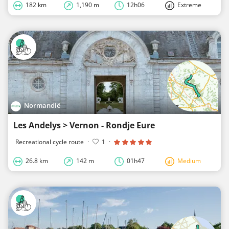
182 km
1,190 m
12h06
Extreme
Normandië
Les Andelys > Vernon - Rondje Eure
Recreational cycle route
·
1
·
26.8 km
142 m
01h47
Medium