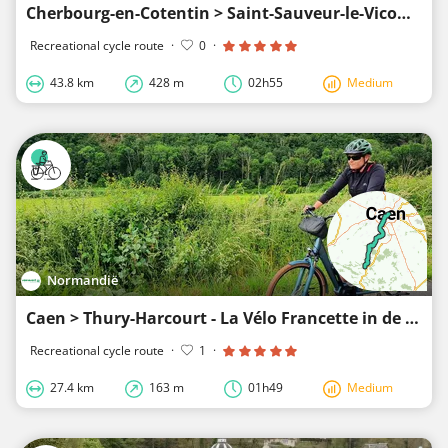
Cherbourg-en-Cotentin > Saint-Sauveur-le-Vicomte - Rondje Cotentin
Recreational cycle route
·
0
·
43.8 km
428 m
02h55
Medium
Normandië
Caen > Thury-Harcourt - La Vélo Francette in de Suisse Normande
Recreational cycle route
·
1
·
27.4 km
163 m
01h49
Medium