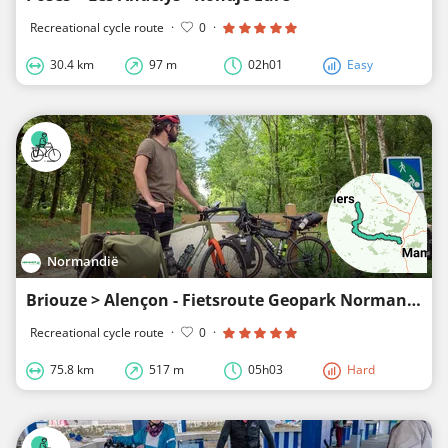
Recreational cycle route
·
0
·
30.4 km
97 m
02h01
Easy
Normandië
Briouze > Alençon - Fietsroute Geopark Normandië-Maine
Recreational cycle route
·
0
·
75.8 km
517 m
05h03
Hard