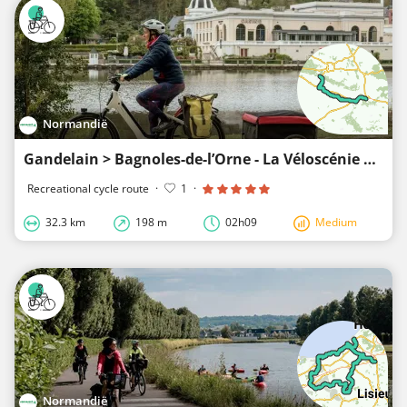
Normandië
Gandelain > Bagnoles-de-l’Orne - La Véloscénie en famille
Recreational cycle route
·
1
·
32.3 km
198 m
02h09
Medium
Normandië