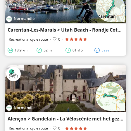
Normandië
Carentan-Les-Marais > Utah Beach - Rondje Cotentin
Recreational cycle route
·
0
·
18.9 km
52 m
01h15
Easy
Normandië
Alençon > Gandelain - La Véloscénie met het gezin
Recreational cycle route
·
0
·