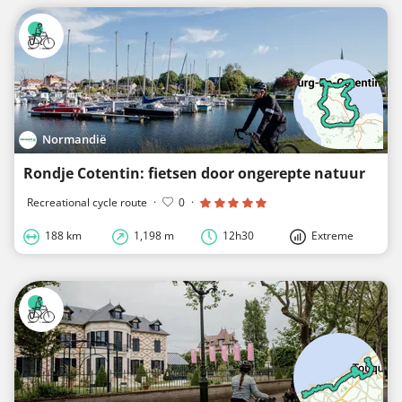
Normandië
Rondje Cotentin: fietsen door ongerepte natuur
Recreational cycle route
·
0
·
188 km
1,198 m
12h30
Extreme