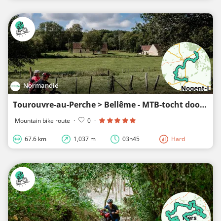
Normandië
Tourouvre-au-Perche > Bellême - MTB-tocht door de heuvels van de Perche
Mountain bike route
·
0
·
67.6 km
1,037 m
03h45
Hard