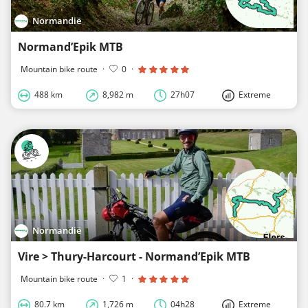
Normandië
Normand’Epik MTB
Mountain bike route
·
0
·
488 km
8,982 m
27h07
Extreme
Normandië
Vire > Thury-Harcourt - Normand’Epik MTB
Mountain bike route
·
1
·
80.7 km
1,726 m
04h28
Extreme