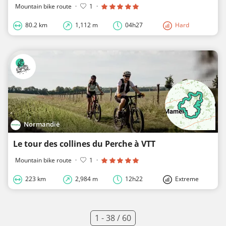
Mountain bike route
·
1
·
80.2 km
1,112 m
04h27
Hard
Normandië
Le tour des collines du Perche à VTT
Mountain bike route
·
1
·
223 km
2,984 m
12h22
Extreme
1 - 38 / 60