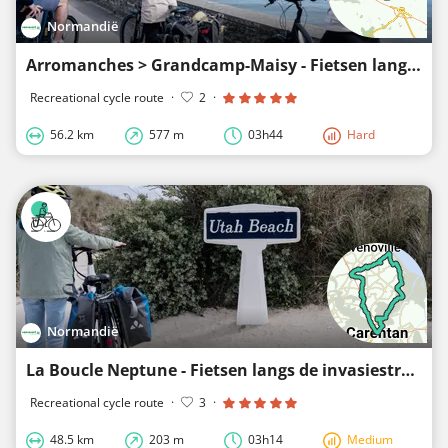
Normandië
Arromanches > Grandcamp-Maisy - Fietsen langs de invasiestranden
Recreational cycle route
·
2
·
56.2 km
577 m
03h44
Hard
Normandië
La Boucle Neptune - Fietsen langs de invasiestranden
Recreational cycle route
·
3
·
48.5 km
203 m
03h14
Medium