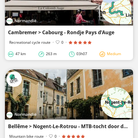
Normandië
Cambremer > Cabourg - Rondje Pays d’Auge
Recreational cycle route
·
0
·
47 km
263 m
03h07
Medium
Normandië
Bellême > Nogent-Le-Rotrou - MTB-tocht door de heuvels van de Perche
Mountain bike route
·
0
·