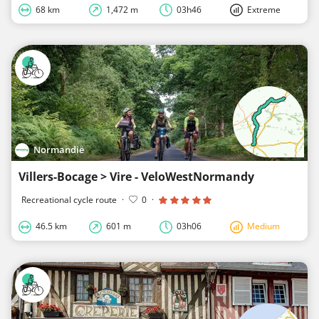
68 km
1,472 m
03h46
Extreme
Normandië
Villers-Bocage > Vire - VeloWestNormandy
Recreational cycle route
·
0
·
46.5 km
601 m
03h06
Medium