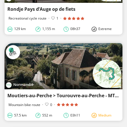
Rondje Pays d’Auge op de fiets
Recreational cycle route
·
1
·
129 km
1,155 m
08h37
Extreme
Normandië
Moutiers-au-Perche > Tourouvre-au-Perche - MTB-tocht door de heuvels van de Perche
Mountain bike route
·
0
·
57.5 km
552 m
03h11
Medium