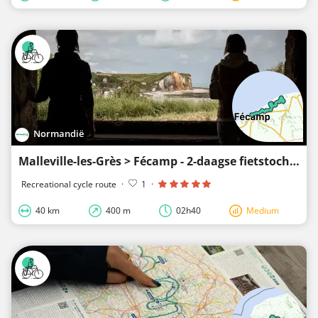
Normandië
Malleville-les-Grès > Fécamp - 2-daagse fietstocht
Recreational cycle route
·
1
·
40 km
400 m
02h40
Medium