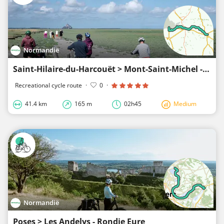
Normandië
Saint-Hilaire-du-Harcouët > Mont-Saint-Michel - VeloWestNormandy
Recreational cycle route
·
0
·
41.4 km
165 m
02h45
Medium
Normandië
Poses > Les Andelys - Rondje Eure