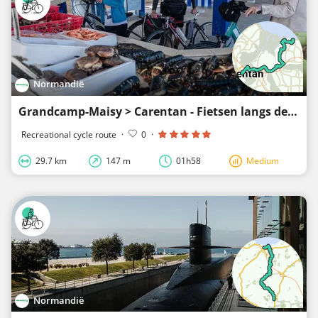
Normandië
Grandcamp-Maisy > Carentan - Fietsen langs de invasiestranden
Recreational cycle route
·
0
·
29.7 km
147 m
01h58
Medium
Normandië