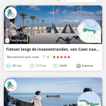
Normandië
Fietsen langs de invasiestranden, van Caen naar Carentan
Recreational cycle route
·
4
·
181 km
1,111 m
12h04
Extreme