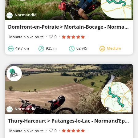
Normandië
Domfront-en-Poiraie > Mortain-Bocage - Normand’Epik MTB
Mountain bike route
·
0
·
49.7 km
925 m
02h45
Medium
Normandië
Thury-Harcourt > Putanges-le-Lac - Normand’Epik MTB
Mountain bike route
·
0
·