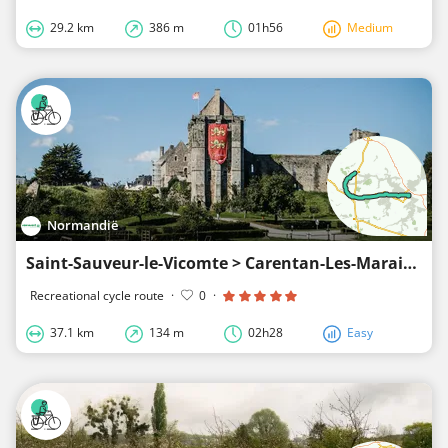
29.2 km
386 m
01h56
Medium
Normandië
Saint-Sauveur-le-Vicomte > Carentan-Les-Marais - Rondje Cotentin
Recreational cycle route
·
0
·
37.1 km
134 m
02h28
Easy