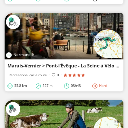
Normandië
Marais-Vernier > Pont-l’Évêque - La Seine à Vélo in Normandië
Recreational cycle route
·
0
·
55.8 km
527 m
03h43
Hard