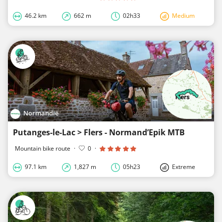
46.2 km
662 m
02h33
Medium
Normandië
Putanges-le-Lac > Flers - Normand’Epik MTB
Mountain bike route
·
0
·
97.1 km
1,827 m
05h23
Extreme