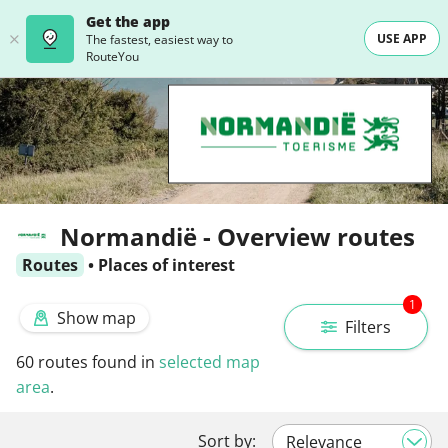
Get the app
USE APP
The fastest, easiest way to
RouteYou
Normandië - Overview routes
Routes
•
Places of interest
1
Show map
Filters
60
routes found in
selected map
area
.
Sort by: