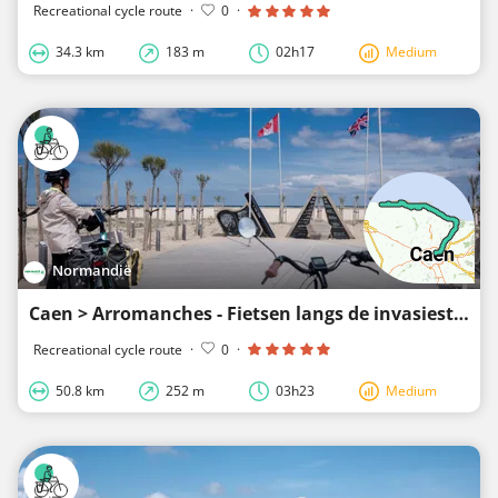
Recreational cycle route
·
0
·
34.3 km
183 m
02h17
Medium
Normandië
Caen > Arromanches - Fietsen langs de invasiestranden
Recreational cycle route
·
0
·
50.8 km
252 m
03h23
Medium