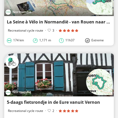
Normandië
La Seine à Vélo in Normandië - van Rouen naar Deauville
Recreational cycle route
·
3
·
174 km
1,171 m
11h37
Extreme
Normandië
5-daags fietsrondje in de Eure vanuit Vernon
Recreational cycle route
·
2
·