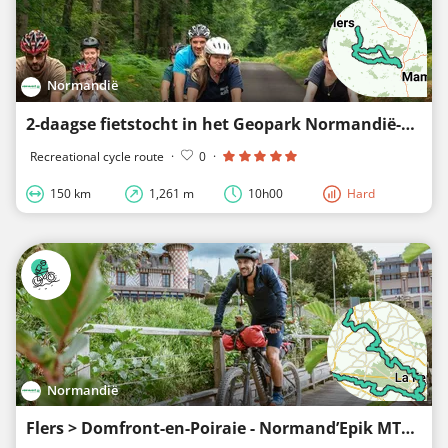
Normandië
2-daagse fietstocht in het Geopark Normandië-Maine
Recreational cycle route
·
0
·
150 km
1,261 m
10h00
Hard
Normandië
Flers > Domfront-en-Poiraie - Normand’Epik MTB