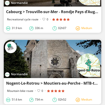
Normandië
Cabourg > Trouville-sur-Mer - Rondje Pays d’Auge
Recreational cycle route
·
0
·
31.9 km
336 m
02h07
Medium
Normandië
Nogent-Le-Rotrou > Moutiers-au-Perche - MTB-tocht door de heuvels van de Perche
Mountain bike route
·
0
·
51.6 km
734 m
02h52
Medium