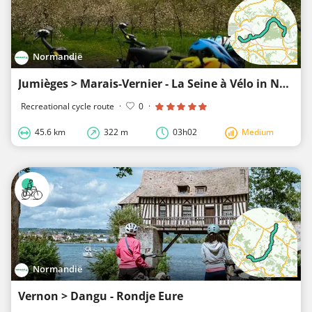
Normandië
Jumièges > Marais-Vernier - La Seine à Vélo in Normandië
Recreational cycle route
·
0
·
45.6 km
322 m
03h02
Medium
Normandië
Vernon > Dangu - Rondje Eure