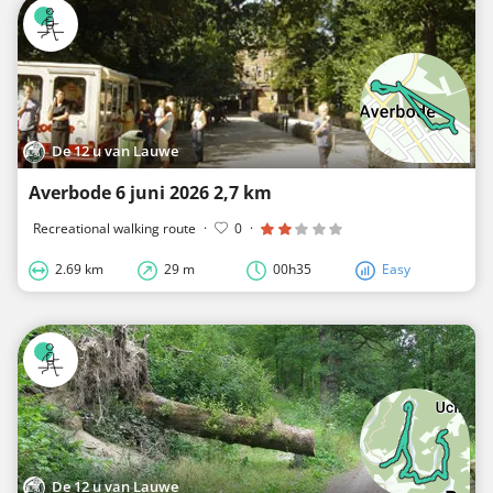
De 12 u van Lauwe
Averbode 6 juni 2026 2,7 km
Recreational walking route
·
0
·
2.69 km
29 m
00h35
Easy
De 12 u van Lauwe