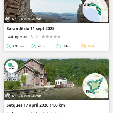
De 12 u van Lauwe
Sarandë do 11 sept 2025
Walking route
·
0
·
4.97 km
78 m
00h59
Medium
De 12 u van Lauwe
Setques 17 april 2026 11,6 km