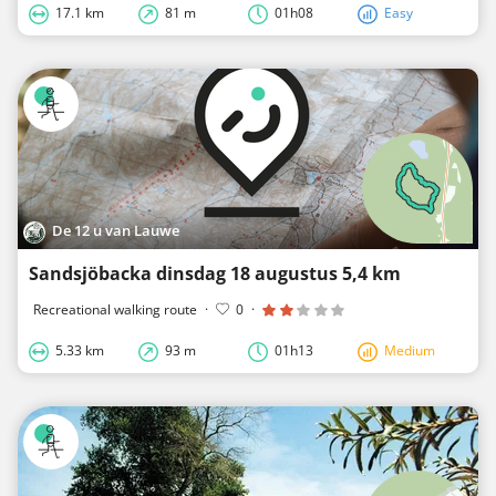
17.1 km
81 m
01h08
Easy
De 12 u van Lauwe
Sandsjöbacka dinsdag 18 augustus 5,4 km
Recreational walking route
·
0
·
5.33 km
93 m
01h13
Medium