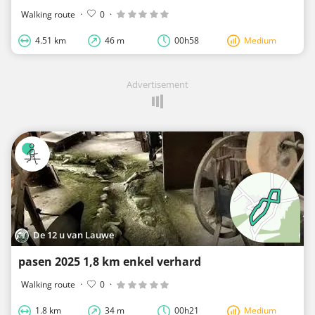
Walking route
·
0
·
4.51 km
46 m
00h58
Medium
Advertisement
De 12 u van Lauwe
pasen 2025 1,8 km enkel verhard
Walking route
·
0
·
1.8 km
34 m
00h21
Medium