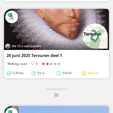
De 12 u van Lauwe
20 juni 2025 Tervuren deel 1
Walking route
·
0
·
5.76 km
53 m
01h14
Medium
Advertisement