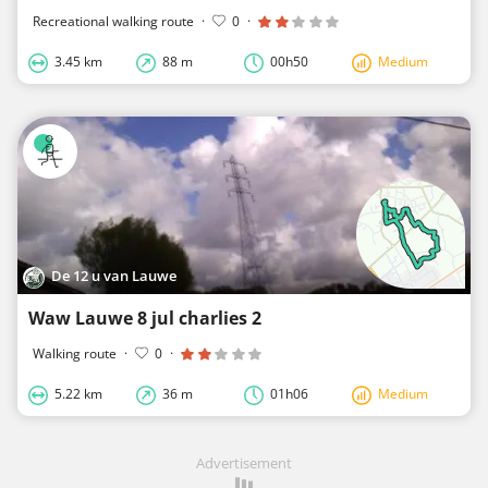
Recreational walking route
·
0
·
3.45 km
88 m
00h50
Medium
De 12 u van Lauwe
Waw Lauwe 8 jul charlies 2
Walking route
·
0
·
5.22 km
36 m
01h06
Medium
Advertisement