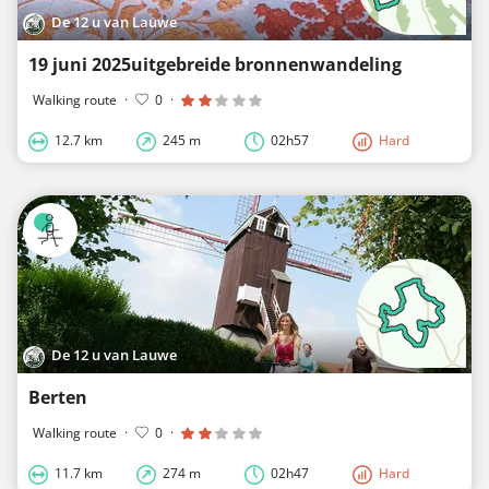
De 12 u van Lauwe
19 juni 2025uitgebreide bronnenwandeling
Walking route
·
0
·
12.7 km
245 m
02h57
Hard
De 12 u van Lauwe
Berten
Walking route
·
0
·
11.7 km
274 m
02h47
Hard