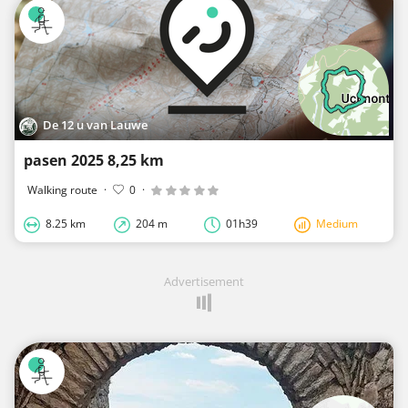
De 12 u van Lauwe
pasen 2025 8,25 km
Walking route
·
0
·
8.25 km
204 m
01h39
Medium
Advertisement