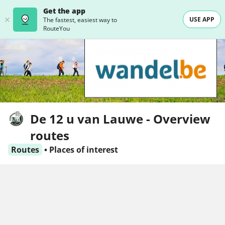
Get the app
USE APP
The fastest, easiest way to
RouteYou
De 12 u van Lauwe - Overview
routes
Routes
•
Places of interest