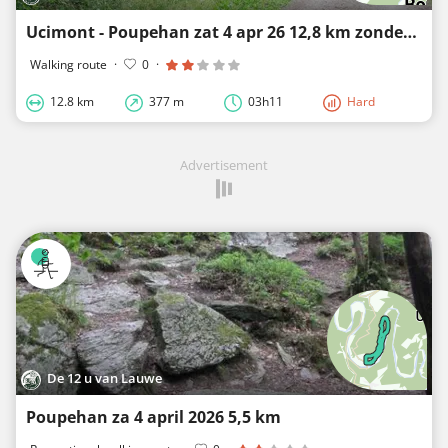
Ucimont - Poupehan zat 4 apr 26 12,8 km zonder Semois
Walking route
·
0
·
12.8 km
377 m
03h11
Hard
Advertisement
De 12 u van Lauwe
Poupehan za 4 april 2026 5,5 km