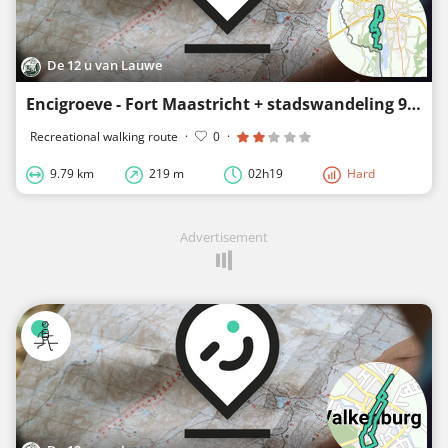
De 12 u van Lauwe
Encigroeve - Fort Maastricht + stadswandeling 9,8 km zondagnamiddag 5 april 2026
Recreational walking route
·
0
·
9.79 km
219 m
02h19
Hard
Advertisement