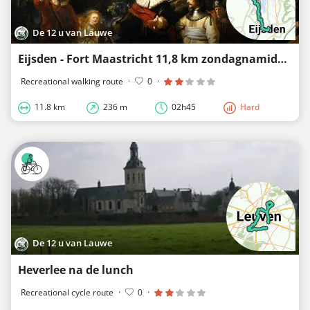
De 12 u van Lauwe
Eijsden - Fort Maastricht 11,8 km zondagnamiddag 5 april 2026
Recreational walking route
·
0
·
11.8 km
236 m
02h45
Hard
De 12 u van Lauwe
Heverlee na de lunch
Recreational cycle route
·
0
·