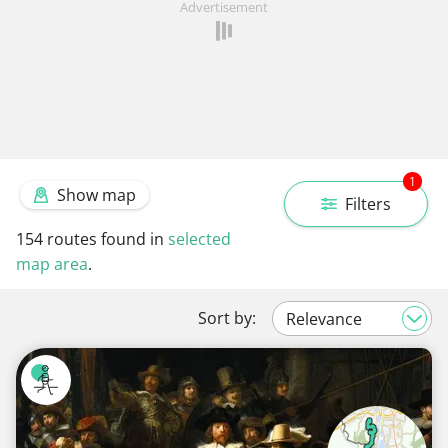
Advertisement
1
Show map
Filters
154
routes found in
selected
map area
.
Sort by: