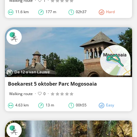
Walking route
·
1
·
11.6 km
177 m
02h37
Hard
De 12 u van Lauwe
Boekarest 5 oktober Parc Mogosoaia
Walking route
·
0
·
4.63 km
13 m
00h55
Easy