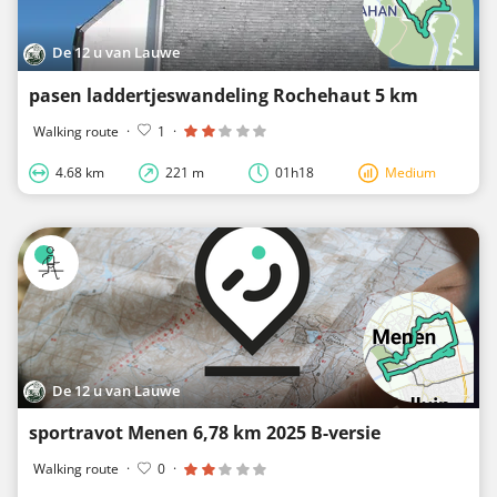
De 12 u van Lauwe
pasen laddertjeswandeling Rochehaut 5 km
Walking route
·
1
·
4.68 km
221 m
01h18
Medium
De 12 u van Lauwe
sportravot Menen 6,78 km 2025 B-versie
Walking route
·
0
·