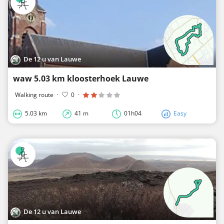
De 12 u van Lauwe
waw 5.03 km kloosterhoek Lauwe
Walking route
·
0
·
5.03 km
41 m
01h04
Easy
De 12 u van Lauwe