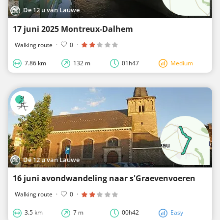
De 12 u van Lauwe
17 juni 2025 Montreux-Dalhem
Walking route
·
0
·
7.86 km
132 m
01h47
Medium
De 12 u van Lauwe
16 juni avondwandeling naar s'Graevenvoeren
Walking route
·
0
·
3.5 km
7 m
00h42
Easy