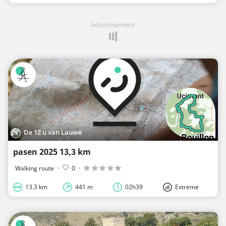
Advertisement
De 12 u van Lauwe
pasen 2025 13,3 km
Walking route
·
0
·
13.3 km
441 m
02h39
Extreme