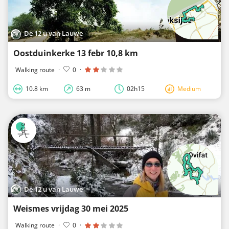
De 12 u van Lauwe
Oostduinkerke 13 febr 10,8 km
Walking route
·
0
·
10.8 km
63 m
02h15
Medium
De 12 u van Lauwe
Weismes vrijdag 30 mei 2025
Walking route
·
0
·