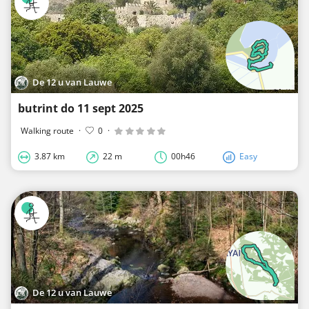
De 12 u van Lauwe
butrint do 11 sept 2025
Walking route
·
0
·
3.87 km
22 m
00h46
Easy
De 12 u van Lauwe