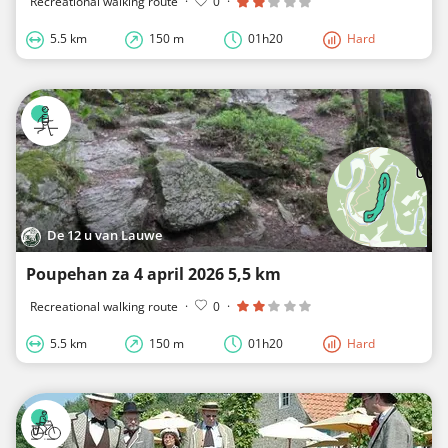
Recreational walking route
·
0
·
5.5 km
150 m
01h20
Hard
De 12 u van Lauwe
Poupehan za 4 april 2026 5,5 km
Recreational walking route
·
0
·
5.5 km
150 m
01h20
Hard