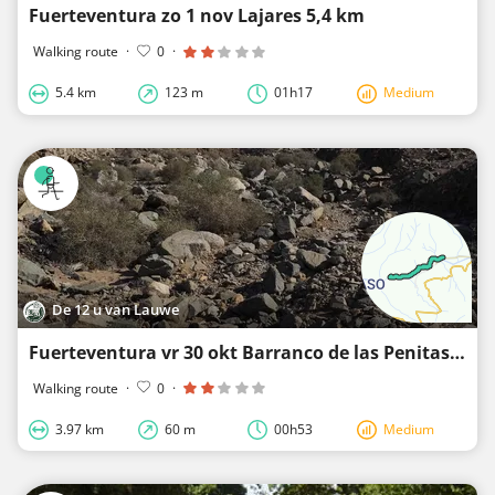
Fuerteventura zo 1 nov Lajares 5,4 km
Walking route
·
0
·
5.4 km
123 m
01h17
Medium
De 12 u van Lauwe
Fuerteventura vr 30 okt Barranco de las Penitas 4 km
Walking route
·
0
·
3.97 km
60 m
00h53
Medium