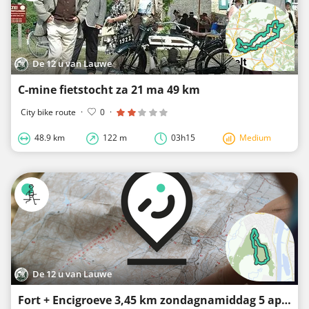
De 12 u van Lauwe
C-mine fietstocht za 21 ma 49 km
City bike route
·
0
·
48.9 km
122 m
03h15
Medium
De 12 u van Lauwe
Fort + Encigroeve 3,45 km zondagnamiddag 5 april 2026