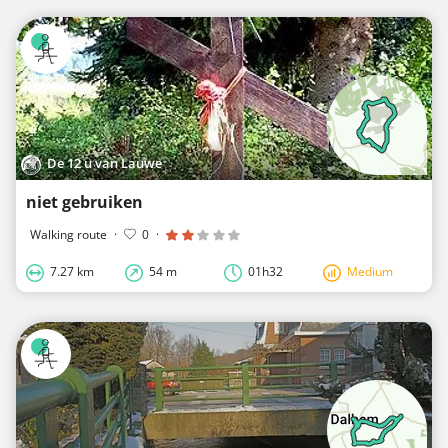
De 12 u van Lauwe
niet gebruiken
Walking route
·
0
·
7.27 km
54 m
01h32
Medium