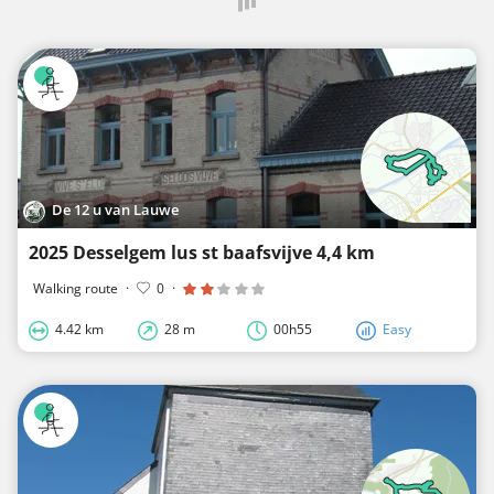
De 12 u van Lauwe
2025 Desselgem lus st baafsvijve 4,4 km
Walking route
·
0
·
4.42 km
28 m
00h55
Easy