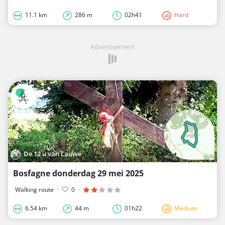
11.1 km
286 m
02h41
Hard
Advertisement
De 12 u van Lauwe
Bosfagne donderdag 29 mei 2025
Walking route
·
0
·
6.54 km
44 m
01h22
Medium