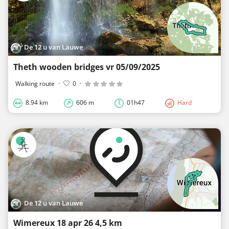
De 12 u van Lauwe
Theth wooden bridges vr 05/09/2025
Walking route
·
0
·
8.94 km
606 m
01h47
Hard
De 12 u van Lauwe
Wimereux 18 apr 26 4,5 km