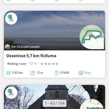
De 12 u van Lauwe
Ossenisse 5,7 km ficiluma
Walking route
·
1
·
5.62 km
12 m
01h08
Easy
1 - 43 / 154