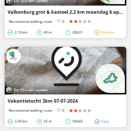
De 12 u van Lauwe
Valkenburg grot & kasteel 2,2 km maandag 6 april 2026
Recreational walking route
·
0
·
2.19 km
49 m
00h31
Medium
De 12 u van Lauwe
Vakantietocht 3km 07-07-2024
Recreational walking route
·
0
·
3.39 km
25 m
00h43
Easy