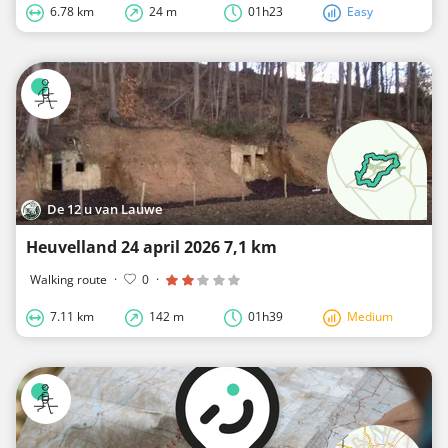
6.78 km
24 m
01h23
Easy
De 12 u van Lauwe
Heuvelland 24 april 2026 7,1 km
Walking route
·
0
·
7.11 km
142 m
01h39
Medium