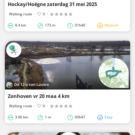
Hockay/Hoëgne zaterdag 31 mei 2025
Walking route
·
0
·
8.4 km
173 m
01h40
Medium
De 12 u van Lauwe
Zonhoven vr 20 maa 4 km
Walking route
·
0
·
3.96 km
1 m
00h47
Easy