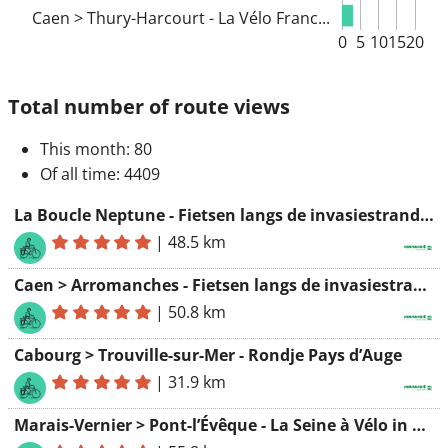
Caen > Thury-Harcourt - La Vélo Franc...
0
5
10
15
20
Total number of route views
This month
: 80
Of all time
: 4409
La Boucle Neptune - Fietsen langs de invasiestranden
|
48.5 km
Caen > Arromanches - Fietsen langs de invasiestranden
|
50.8 km
Cabourg > Trouville-sur-Mer - Rondje Pays d’Auge
|
31.9 km
Marais-Vernier > Pont-l’Évêque - La Seine à Vélo in Normandië