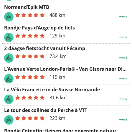
Normand’Epik MTB
|
488 km
Rondje Pays d’Auge op de fiets
|
129 km
2-daagse fietstocht vanuit Fécamp
|
73.4 km
L’Avenue Verte London-Paris® - Van Gisors naar Dieppe
|
119 km
La Vélo Francette in de Suisse Normande
|
81.6 km
Le tour des collines du Perche à VTT
|
223 km
Rondje Cotentin: fietsen door ongerepte natuur