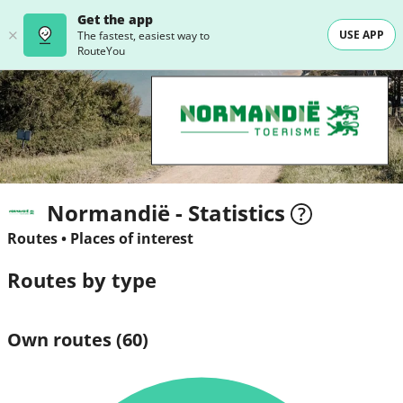
Get the app
USE APP
The fastest, easiest way to
RouteYou
Normandië - Statistics
Routes
•
Places of interest
Routes by type
Own routes
(60)