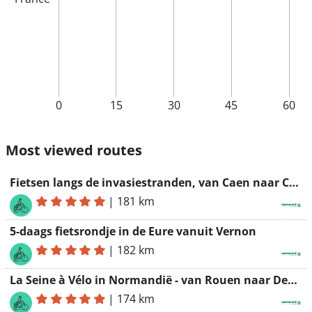
0
15
30
45
60
Most viewed routes
Fietsen langs de invasiestranden, van Caen naar Carentan
|
181 km
5-daags fietsrondje in de Eure vanuit Vernon
|
182 km
La Seine à Vélo in Normandië - van Rouen naar Deauville
|
174 km