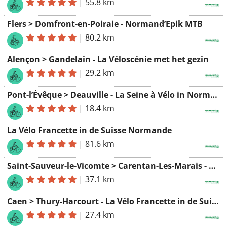
|
55.8 km
Flers > Domfront-en-Poiraie - Normand’Epik MTB
|
80.2 km
Alençon > Gandelain - La Véloscénie met het gezin
|
29.2 km
Pont-l’Évêque > Deauville - La Seine à Vélo in Normandië
|
18.4 km
La Vélo Francette in de Suisse Normande
|
81.6 km
Saint-Sauveur-le-Vicomte > Carentan-Les-Marais - Rondje Cotentin
|
37.1 km
Caen > Thury-Harcourt - La Vélo Francette in de Suisse Normande
|
27.4 km