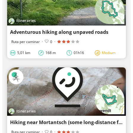
Itineraries
Adventurous hiking along unpaved roads
Ruta per caminar
·
0
·
5,01 km
168 m
01h16
Medium
Itineraries
Hiking near Mortantsch (some long-distance footpaths along the way)
Ruta per caminar
·
0
·