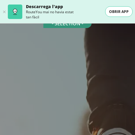
Descarrega l'app
OBRIR APP
RouteYou mai no havia estat
tan fàcil
- SELECTION -