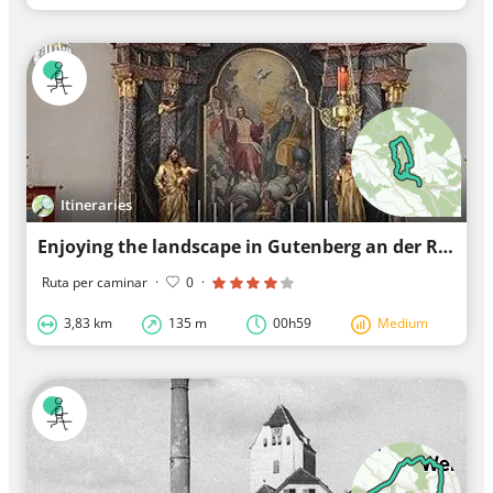
Itineraries
Enjoying the landscape in Gutenberg an der Raabklamm
Ruta per caminar
·
0
·
3,83 km
135 m
00h59
Medium