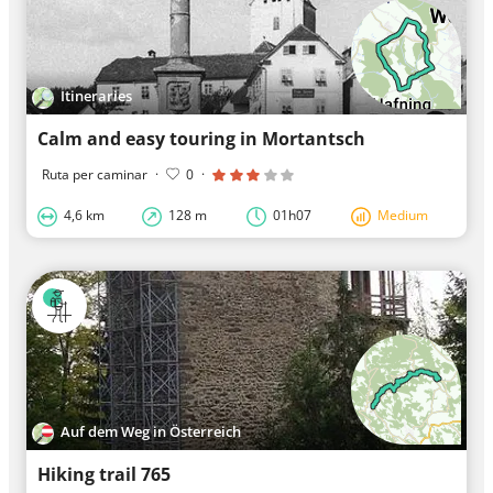
Itineraries
Calm and easy touring in Mortantsch
Ruta per caminar
·
0
·
4,6 km
128 m
01h07
Medium
Auf dem Weg in Österreich
Hiking trail 765