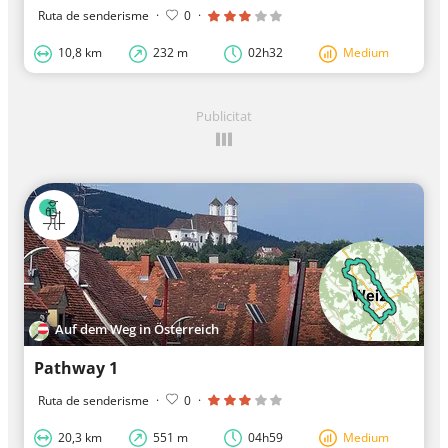
Ruta de senderisme
·
0
·
10,8 km
232 m
02h32
Medium
Publicitat
Auf dem Weg in Österreich
Pathway 1
Ruta de senderisme
·
0
·
20,3 km
551 m
04h59
Medium