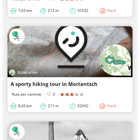
7,63 km
212 m
01h52
Hard
Itineraries
A sporty hiking tour in Mortantsch
Ruta per caminar
·
0
·
8,43 km
211 m
02h02
Hard