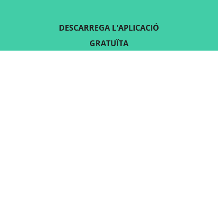
DESCARREGA L'APLICACIÓ
GRATUÏTA
SEGUEIX-NOS