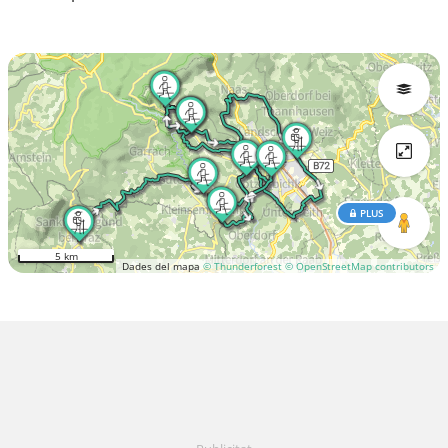
PLUS
5 km
Dades del mapa
© Thunderforest
© OpenStreetMap contributors