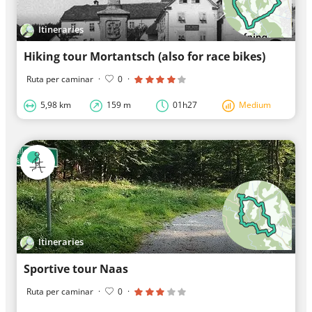
Itineraries
Hiking tour Mortantsch (also for race bikes)
Ruta per caminar
·
0
·
5,98 km
159 m
01h27
Medium
Itineraries
Sportive tour Naas
Ruta per caminar
·
0
·