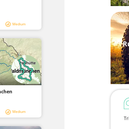
Medium
R
nchen
Medium
Tr