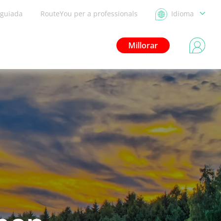
 guiada
RouteYou per a professionals
Idioma
Millorar