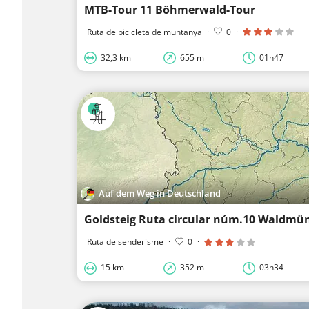
MTB-Tour 11 Böhmerwald-Tour
Ruta de bicicleta de muntanya
·
0
·
32,3 km
655 m
01h47
Auf dem Weg in Deutschland
Goldsteig Ruta circular núm.10 Waldmü
Ruta de senderisme
·
0
·
15 km
352 m
03h34