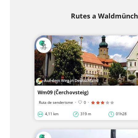
Rutes a Waldmünc
Auf dem Weg in Deutschland
Wm09 (Čerchovsteig)
Ruta de senderisme
·
0
·
4,11 km
319 m
01h28