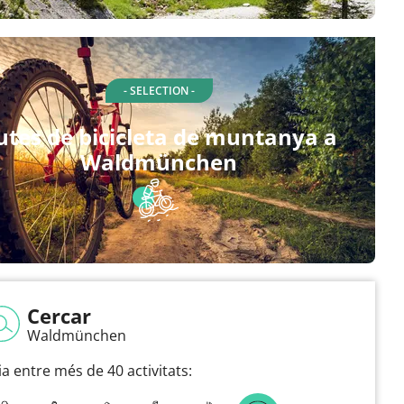
- SELECTION -
utes de bicicleta de muntanya a
Waldmünchen
Cercar
Waldmünchen
ia entre més de 40 activitats: