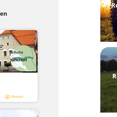
R
hen
R
Medium