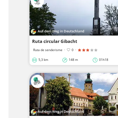
Auf dem Weg in Deutschland
Ruta circular Gibacht
Ruta de senderisme
·
0
·
5,3 km
148 m
01h18
Auf dem Weg in Deutschland