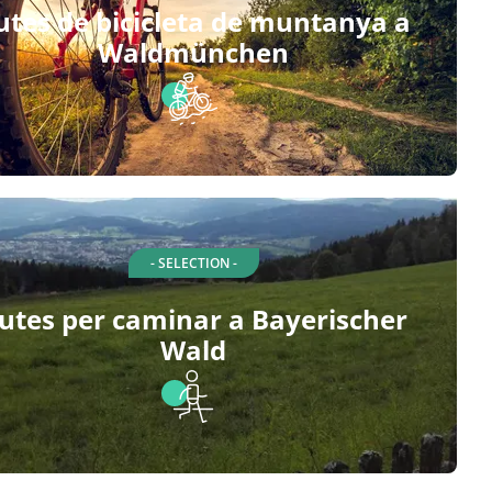
utes de bicicleta de muntanya a
Waldmünchen
- SELECTION -
utes per caminar a Bayerischer
Wald