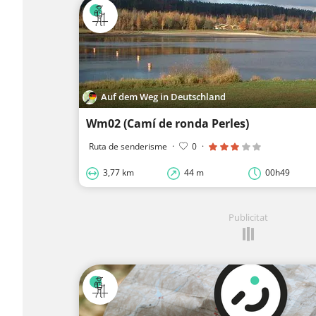
Auf dem Weg in Deutschland
Wm02 (Camí de ronda Perles)
Ruta de senderisme
·
0
·
3,77 km
44 m
00h49
Publicitat