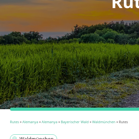
Ru
Rutes
»
Alemanya
»
Alemanya
»
Bayerischer Wald
»
Waldmünchen
» Rutes