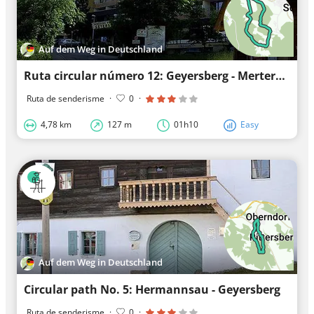
Auf dem Weg in Deutschland
Ruta circular número 12: Geyersberg - Mertersberg - Baderstein
Ruta de senderisme
·
0
·
4,78 km
127 m
01h10
Easy
Auf dem Weg in Deutschland
Circular path No. 5: Hermannsau - Geyersberg
Ruta de senderisme
·
0
·