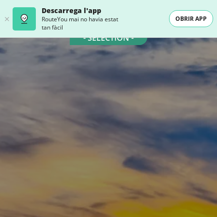
Descarrega l'app
OBRIR APP
RouteYou mai no havia estat
tan fàcil
- SELECTION -