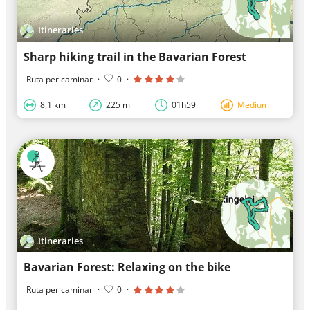
Itineraries
Sharp hiking trail in the Bavarian Forest
Ruta per caminar
·
0
·
8,1 km
225 m
01h59
Medium
Itineraries
Bavarian Forest: Relaxing on the bike
Ruta per caminar
·
0
·