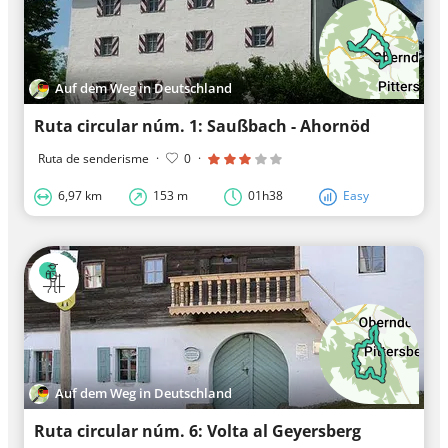
Auf dem Weg in Deutschland
Ruta circular núm. 1: Saußbach - Ahornöd
Ruta de senderisme
·
0
·
6,97 km
153 m
01h38
Easy
Auf dem Weg in Deutschland
Ruta circular núm. 6: Volta al Geyersberg