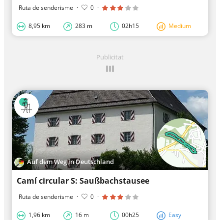
Ruta de senderisme
·
0
·
8,95 km
283 m
02h15
Medium
Publicitat
Auf dem Weg in Deutschland
Camí circular S: Saußbachstausee
Ruta de senderisme
·
0
·
1,96 km
16 m
00h25
Easy