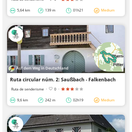
5,64 km
139 m
01h21
Medium
Auf dem Weg in Deutschland
Ruta circular núm. 2: Saußbach - Falkenbach
Ruta de senderisme
·
0
·
9,6 km
242 m
02h19
Medium