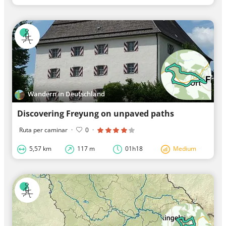
Wandern in Deutschland
Discovering Freyung on unpaved paths
Ruta per caminar
·
0
·
5,57 km
117 m
01h18
Medium