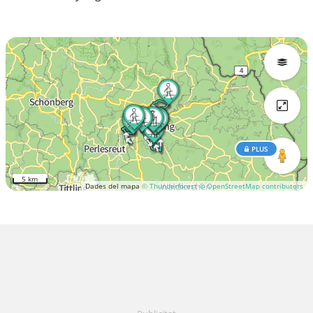
PLUS
5 km
Dades del mapa
© Thunderforest
© OpenStreetMap contributors