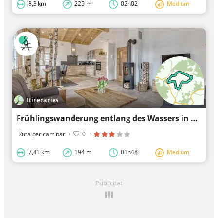
8,3 km
225 m
02h02
Medium
Itineraries
Frühlingswanderung entlang des Wassers in Bayerischer Wald
Ruta per caminar
·
0
·
7,41 km
194 m
01h48
Medium
Publicitat